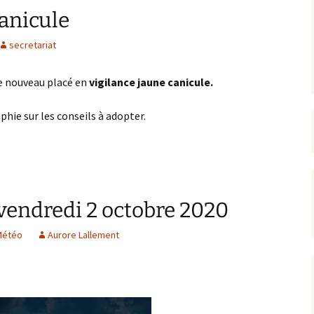
canicule
rrêtés
secretariat
révention
e nouveau placé en
vigilance jaune canicule.
hie sur les conseils à adopter.
vendredi 2 octobre 2020
Météo
Aurore Lallement