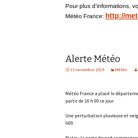
Pour plus d’informations, v
o
http://me
Météo France:
Alerte Météo
13 novembre 2019
Météo
Météo France a placé le départeme
partir de 16 h 00 ce jour.
Une perturbation pluvieuse et neig
h00.
Matin
: la neige devrait commencer