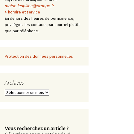
mairie.lespilles@orange.fr
> horaire et service
En dehors des heures de permanence,
privilégiez les contacts par courriel plutôt
que par téléphone.
Protection des données personnelles
Archives
A
r
c
h
i
v
Vous recherchez un article ?
e