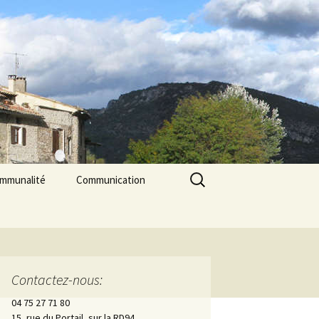
Rechercher :
ommunalité
Communication
les
cerie La Triade
La Gazette des Pilles
Contrôle sanitaire de
l’eau
Contactez-nous:
Les Pilles dans la presse
04 75 27 71 80
15, rue du Portail, sur la RD94
Les Pilles Infos