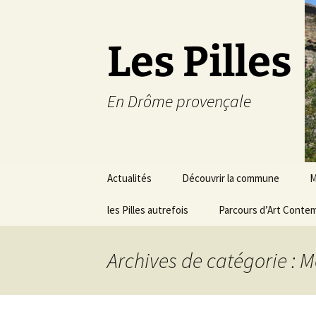
Les Pilles
En Drôme provençale
Aller
Actualités
Découvrir la commune
M
au
contenu
les Pilles autrefois
Le mot du maire
Parcours d’Art Conte
C
Situation géographique
S
Archives de catégorie : 
Plans du village
D
a
Météo
É