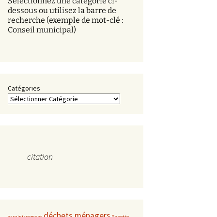
Sélectionnez une catégorie ci-
s
dessous ou utilisez la barre de
recherche (exemple de mot-clé :
Conseil municipal)
Catégories
citation
déchets ménagers
assainissement
Gazette