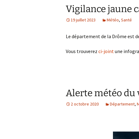
Vigilance jaune 
A
19 juillet 2023
Météo
,
Santé
P
Le département de la Drôme est d
Vous trouverez
ci-joint
une infograp
Alerte météo du 
2 octobre 2020
Département
,