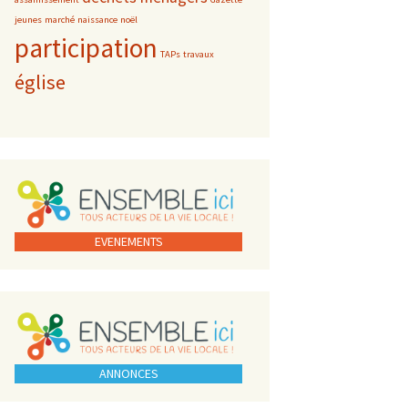
jeunes
marché
naissance
noël
participation
TAPs
travaux
église
EVENEMENTS
ANNONCES