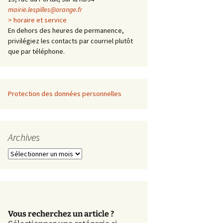
mairie.lespilles@orange.fr
> horaire et service
En dehors des heures de permanence,
privilégiez les contacts par courriel plutôt
que par téléphone.
Protection des données personnelles
Archives
A
r
c
h
i
v
Vous recherchez un article ?
e