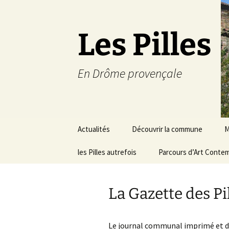
Les Pilles
En Drôme provençale
Aller
Actualités
Découvrir la commune
M
au
contenu
les Pilles autrefois
Le mot du maire
Parcours d’Art Conte
C
Situation géographique
S
La Gazette des Pi
Plans du village
D
a
Météo
Le journal communal imprimé et dif
É