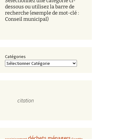
Sélectionnez une catégorie ci-
s
dessous ou utilisez la barre de
recherche (exemple de mot-clé :
Conseil municipal)
Catégories
citation
déchets ménagers
assainissement
Gazette