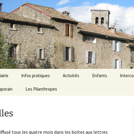
airie
Infos pratiques
Activités
Enfants
Interc
mporain
onseil municipal
Agenda
Les Pilanthropes
Économie
École Aubres – Les Pil
Ressour
ervices mairie
Horaires et services
Associations
Micro-crèche
lles
émarches
Liens Utiles
Tourisme
dministratives
Numéros d’urgence
fusé tous les quatre mois dans les boites aux lettres
lections