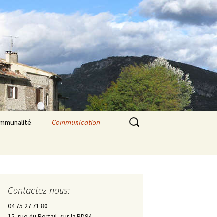
Rechercher :
ommunalité
Communication
les
cerie La Triade
La Gazette des Pilles
Contrôle sanitaire de
l’eau
Contactez-nous:
Les Pilles dans la presse
04 75 27 71 80
15, rue du Portail, sur la RD94
Les Pilles Infos