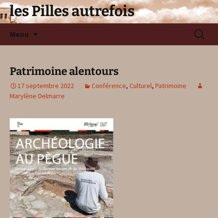
les Pilles autrefois
Aller
Recherc
Menu
au
contenu
Patrimoine alentours
17 septembre 2022
Conférence
,
Culturel
,
Patrimoine
Marylène Delmarre