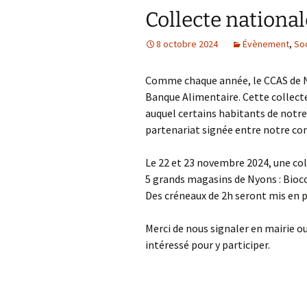
Collecte nationa
A
8 octobre 2024
Évènement
,
Soc
P
Comme chaque année, le CCAS de Ny
Banque Alimentaire. Cette collecte
auquel certains habitants de notr
partenariat signée entre notre c
Le 22 et 23 novembre 2024, une col
5 grands magasins de Nyons : Bioco
Des créneaux de 2h seront mis en p
Merci de nous signaler en mairie o
intéressé pour y participer.