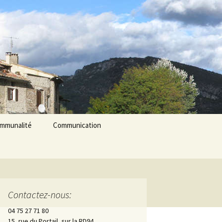
Rechercher :
ommunalité
Communication
les
cerie La Triade
La Gazette des Pilles
Contrôle sanitaire de
l’eau
Contactez-nous:
Les Pilles dans la presse
04 75 27 71 80
15, rue du Portail, sur la RD94
Les Pilles Infos