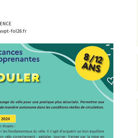
ALENCE
.vpt-fol26.fr