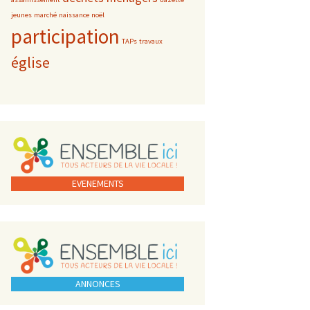
jeunes
marché
naissance
noël
participation
TAPs
travaux
église
EVENEMENTS
ANNONCES