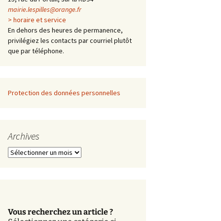
mairie.lespilles@orange.fr
> horaire et service
En dehors des heures de permanence,
privilégiez les contacts par courriel plutôt
que par téléphone.
Protection des données personnelles
Archives
A
r
c
h
i
v
Vous recherchez un article ?
e