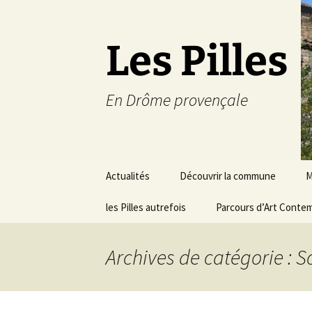
Les Pilles
En Drôme provençale
Aller
Actualités
Découvrir la commune
M
au
contenu
les Pilles autrefois
Le mot du maire
Parcours d’Art Conte
C
Situation géographique
S
Archives de catégorie : S
Plans du village
D
a
Météo
É