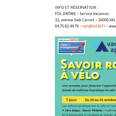
INFO ET RÉSERVATION :
FOL DRÔME – Service Vacances
32, avenue Sadi Carnot – 26000 V
04.75.82.44.70 –
vpt@fol26.fr
– www