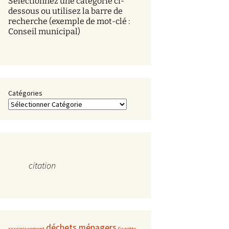
Sélectionnez une catégorie ci-
s
dessous ou utilisez la barre de
recherche (exemple de mot-clé :
Conseil municipal)
Catégories
citation
déchets ménagers
assainissement
Gazette