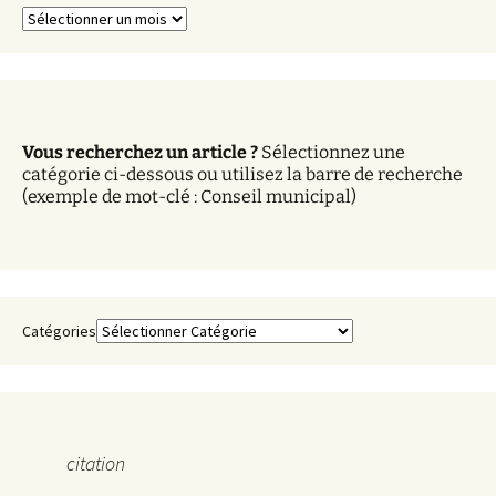
A
r
c
h
i
v
Vous recherchez un article ?
Sélectionnez une
e
catégorie ci-dessous ou utilisez la barre de recherche
s
(exemple de mot-clé : Conseil municipal)
Catégories
citation