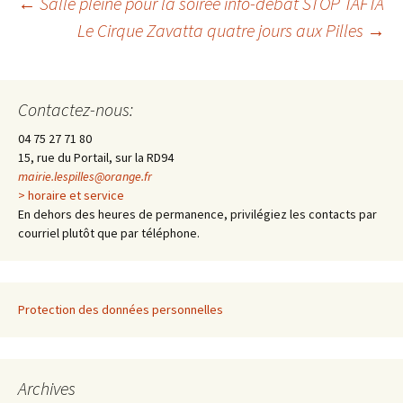
←
Salle pleine pour la soirée info-débat STOP TAFTA
Le Cirque Zavatta quatre jours aux Pilles
→
Navigation
des
Contactez-nous:
04 75 27 71 80
articles
15, rue du Portail, sur la RD94
mairie.lespilles@orange.fr
> horaire et service
En dehors des heures de permanence, privilégiez les contacts par
courriel plutôt que par téléphone.
Protection des données personnelles
Archives