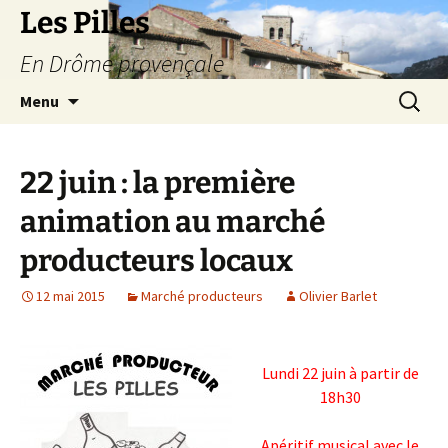
Les Pilles
En Drôme provençale
Aller
Recherc
Menu
au
contenu
22 juin : la première
animation au marché
producteurs locaux
12 mai 2015
Marché producteurs
Olivier Barlet
Lundi 22 juin à partir de
18h30
Apéritif musical avec le