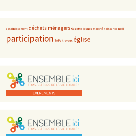
déchets ménagers
assainissement
Gazette
jeunes
marché
naissance
noël
participation
église
TAPs
travaux
EVENEMENTS