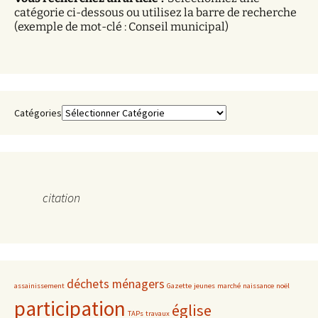
e
catégorie ci-dessous ou utilisez la barre de recherche
s
(exemple de mot-clé : Conseil municipal)
Catégories
citation
déchets ménagers
assainissement
Gazette
jeunes
marché
naissance
noël
participation
église
TAPs
travaux