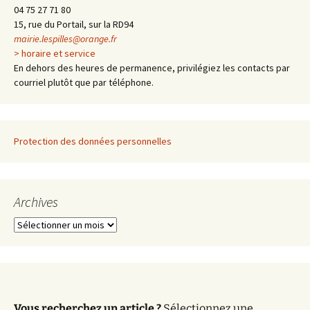
articles
04 75 27 71 80
15, rue du Portail, sur la RD94
mairie.lespilles@orange.fr
> horaire et service
En dehors des heures de permanence, privilégiez les contacts par
courriel plutôt que par téléphone.
Protection des données personnelles
Archives
A
r
c
h
i
v
Vous recherchez un article ?
Sélectionnez une