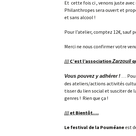
Et cette fois ci , venons juste avec
Philanthropes sera ouvert et propo
et sans alcool !
Pour l’atelier, comptez 12€, sauf po
Merci ne nous confirmer votre ve
/// C’est l’association
q
Zarzouil
… Pour
Vous pouvez y adhérer !
des ateliers/actions activités cult
tisser du lien social et susciter de
genres ! Rien que ça !
/// et Bientôt….
Le festival de la Pouméane
est d