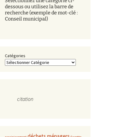
Sélectionnez une catégorie ci-
s
dessous ou utilisez la barre de
recherche (exemple de mot-clé :
Conseil municipal)
Catégories
citation
déchets ménagers
assainissement
Gazette