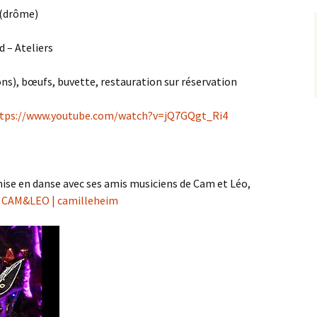
n (drôme)
d – Ateliers
s), bœufs, buvette, restauration sur réservation
tps://www.
youtube.com/watch?v=jQ7GQgt_
Ri4
ise en danse avec ses amis musiciens de Cam et Léo,
:
CAM&LEO | camilleheim