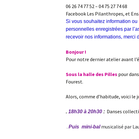
06 26 74 77 52 – 04 75 27 74 68
Facebook Les Pilanthropes, et Ens
Si vous
souhaitez information ou
personnelles enregistrées par l’a
recevoir nos informations, merci d
Bonjour !
Pour notre dernier atelier avant l’
Sous la halle des Pilles
pour dans
Fourest.
Alors, comme d’habitude, voici le 
Danses collecti
.
18h30 à 20h30
:
.
musicalisé par Lau
Puis mini-bal