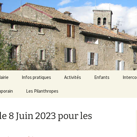
airie
Infos pratiques
Activités
Enfants
Interc
mporain
onseil municipal
Agenda
Les Pilanthropes
Économie
École Aubres – Les Pil
Ressour
ervices mairie
Horaires et services
Associations
Micro-crèche
le 8 Juin 2023 pour les
émarches
Liens Utiles
Tourisme
dministratives
Numéros d’urgence
lections