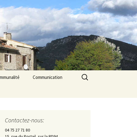
Rechercher :
ommunalité
Communication
les
cerie La Triade
La Gazette des Pilles
Contrôle sanitaire de
l’eau
Contactez-nous:
Les Pilles dans la presse
04 75 27 71 80
15, rue du Portail, sur la RD94
Les Pilles Infos