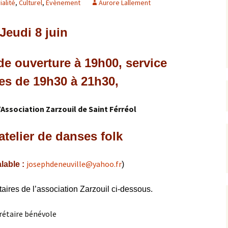
ialité
,
Culturel
,
Évènement
Aurore Lallement
rrêtés
Jeudi 8 juin
révention
 ouverture à 19h00, service
tes de 19h30 à 21h30,
Association Zarzouil de Saint Férréol
atelier de danses folk
josephdeneuville@yahoo.fr
alable :
)
ires de l’association Zarzouil ci-dessous.
rétaire bénévole