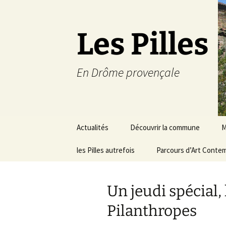
Les Pilles
En Drôme provençale
Aller
Actualités
Découvrir la commune
M
au
contenu
les Pilles autrefois
Le mot du maire
Parcours d’Art Conte
C
Situation géographique
S
Un jeudi spécial, 
Plans du village
D
a
Pilanthropes
Météo
É