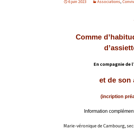
6 juin 2023
Associations
,
Conviv
A
P
Comme d’habitude
d’assiet
En compagnie de l’
et de son 
(incription pré
Information complémenta
Marie-véronique de Cambourg, sec