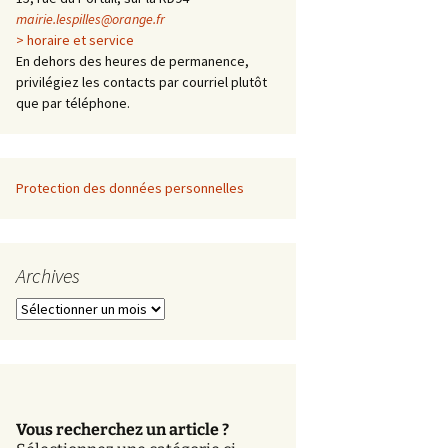
mairie.lespilles@orange.fr
> horaire et service
En dehors des heures de permanence,
privilégiez les contacts par courriel plutôt
que par téléphone.
Protection des données personnelles
Archives
A
r
c
h
i
v
Vous recherchez un article ?
e