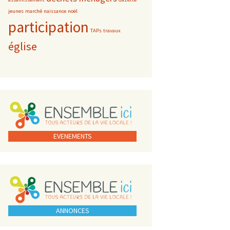
jeunes
marché
naissance
noël
participation
TAPs
travaux
église
EVENEMENTS
ANNONCES