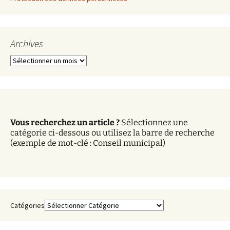
Archives
A
r
c
h
i
v
Vous recherchez un article ?
Sélectionnez une
e
catégorie ci-dessous ou utilisez la barre de recherche
s
(exemple de mot-clé : Conseil municipal)
Catégories