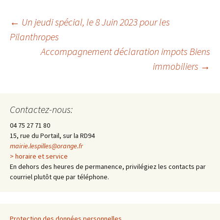
←
Un jeudi spécial, le 8 Juin 2023 pour les
Pilanthropes
Navigation
Accompagnement déclaration impots Biens
immobiliers
→
des
articles
Contactez-nous:
04 75 27 71 80
15, rue du Portail, sur la RD94
mairie.lespilles@orange.fr
> horaire et service
En dehors des heures de permanence, privilégiez les contacts par
courriel plutôt que par téléphone.
Protection des données personnelles