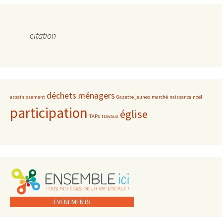
citation
déchets ménagers
assainissement
Gazette
jeunes
marché
naissance
noël
participation
église
TAPs
travaux
EVENEMENTS