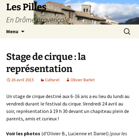
Les Pilles
En Drôme provençale
Aller
Recherc
Menu
au
contenu
Stage de cirque : la
représentation
26 avril 2015
Culturel
Olivier Barlet
Un stage de cirque destiné aux 6-16 ans a eu lieu du lundi au
vendredi durant le festival du cirque. Vendredi 24 avril au
soir, représentation à 19 h 30 devant un chapiteau plein de
parents, amis et curieux !
Voir les photos
(d’Olivier B., Lucienne et Daniel)
(pour les