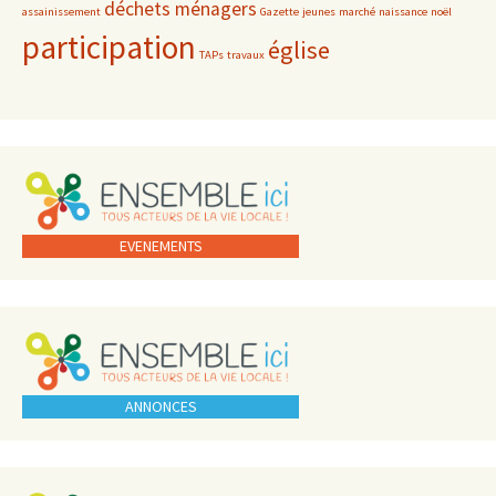
déchets ménagers
assainissement
Gazette
jeunes
marché
naissance
noël
participation
église
TAPs
travaux
EVENEMENTS
ANNONCES