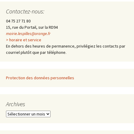
des
Contactez-nous:
04 75 27 71 80
articles
15, rue du Portail, sur la RD94
mairie.lespilles@orange.fr
> horaire et service
En dehors des heures de permanence, privilégiez les contacts par
courriel plutôt que par téléphone.
Protection des données personnelles
Archives
A
r
c
h