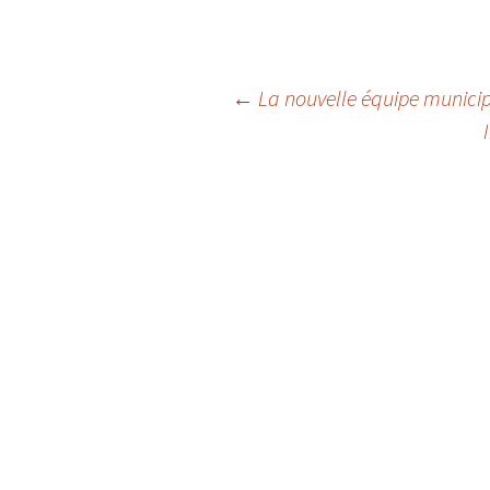
←
La nouvelle équipe munici
Navigation
des
articles