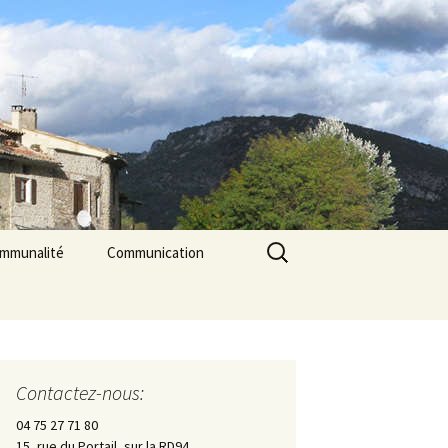
Rechercher :
ommunalité
Communication
les
cerie La Triade
La Gazette des Pilles
Contrôle sanitaire de
l’eau
Contactez-nous:
Les Pilles dans la presse
04 75 27 71 80
15, rue du Portail, sur la RD94
Les Pilles Infos