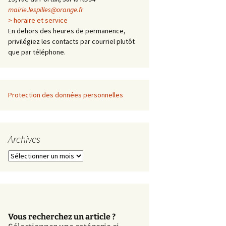
mairie.lespilles@orange.fr
> horaire et service
En dehors des heures de permanence,
privilégiez les contacts par courriel plutôt
que par téléphone.
Protection des données personnelles
Archives
A
r
c
h
i
v
Vous recherchez un article ?
e