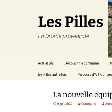
Les Pilles
En Drôme provençale
Aller
Actualités
Découvrir la commune
M
au
contenu
les Pilles autrefois
Le mot du maire
Parcours d’Art Conte
C
Situation géographique
S
La nouvelle équi
Plans du village
D
a
9 juin 2020
Commune
Auro
Météo
É