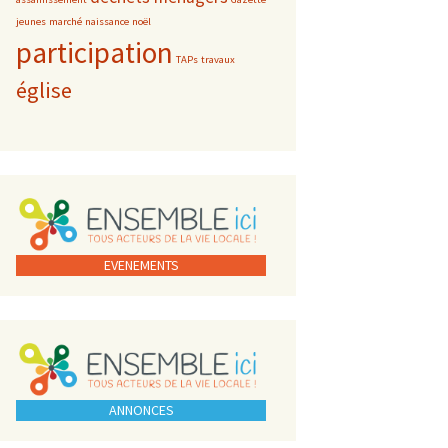
jeunes
marché
naissance
noël
participation
TAPs
travaux
église
EVENEMENTS
ANNONCES