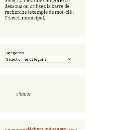
Sélectionnez une catégorie ci-
s
dessous ou utilisez la barre de
recherche (exemple de mot-clé :
Conseil municipal)
Catégories
citation
déchets ménagers
assainissement
Gazette