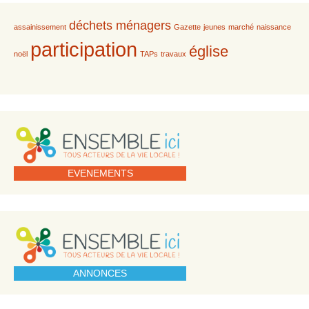
déchets ménagers
assainissement
Gazette
jeunes
marché
naissance
participation
église
noël
TAPs
travaux
EVENEMENTS
ANNONCES