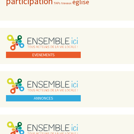
participation
église
TAPs
travaux
EVENEMENTS
ANNONCES