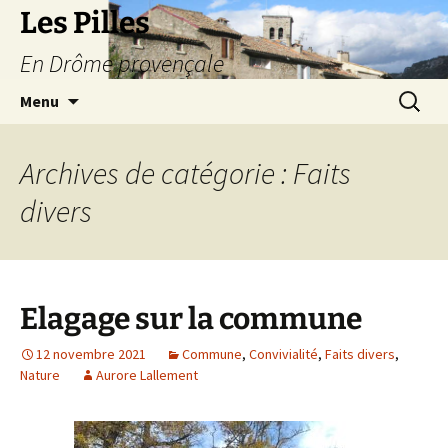
Les Pilles
En Drôme provençale
Aller
Recherc
Menu
au
contenu
Archives de catégorie : Faits
divers
Elagage sur la commune
12 novembre 2021
Commune
,
Convivialité
,
Faits divers
,
Nature
Aurore Lallement