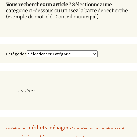
Vous recherchez un article ?
Sélectionnez une
e
catégorie ci-dessous ou utilisez la barre de recherche
s
(exemple de mot-clé : Conseil municipal)
Catégories
citation
déchets ménagers
assainissement
Gazette
jeunes
marché
naissance
noël