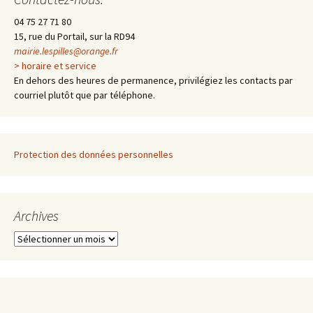
04 75 27 71 80
15, rue du Portail, sur la RD94
mairie.lespilles@orange.fr
> horaire et service
En dehors des heures de permanence, privilégiez les contacts par
courriel plutôt que par téléphone.
Protection des données personnelles
Archives
A
r
c
h
i
v