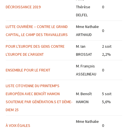
DÉCROISSANCE 2019
Thérèse
0
DELFEL
LUTTE OUVRIÈRE – CONTRE LE GRAND
Mme Nathalie
0
CAPITAL, LE CAMP DES TRAVAILLEURS
ARTHAUD
POUR L’EUROPE DES GENS CONTRE
M. Ian
2 soit
L’EUROPE DE L’ARGENT
BROSSAT
2,2%
M. François
ENSEMBLE POUR LE FREXIT
0
ASSELINEAU
LISTE CITOYENNE DU PRINTEMPS
EUROPÉEN AVEC BENOÎT HAMON
M. Benoît
5 soit
SOUTENUE PAR GÉNÉRATION.S ET DÈME-
HAMON
5,6%
DIEM 25
Mme Nathalie
À VOIX ÉGALES
0