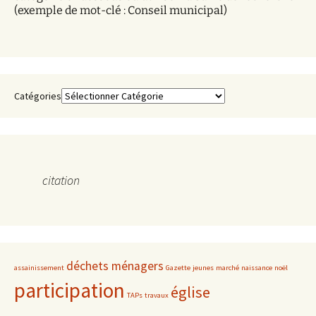
s
(exemple de mot-clé : Conseil municipal)
Catégories
citation
déchets ménagers
assainissement
Gazette
jeunes
marché
naissance
noël
participation
église
TAPs
travaux