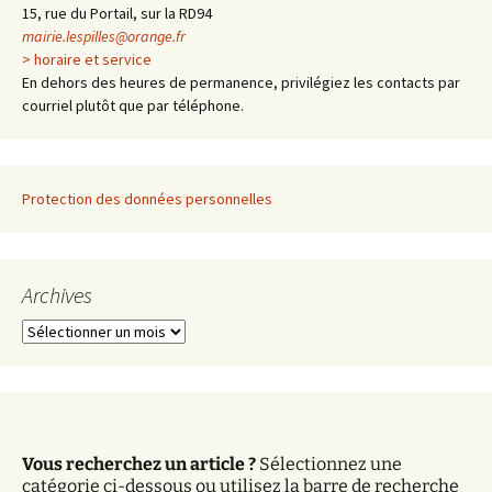
articles
15, rue du Portail, sur la RD94
mairie.lespilles@orange.fr
> horaire et service
En dehors des heures de permanence, privilégiez les contacts par
courriel plutôt que par téléphone.
Protection des données personnelles
Archives
A
r
c
h
i
v
Vous recherchez un article ?
Sélectionnez une
e
catégorie ci-dessous ou utilisez la barre de recherche