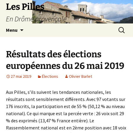
Les Pilles
En Drôme provençale
Aller
Recherc
Menu
au
contenu
Résultats des élections
européennes du 26 mai 2019
27 mai 2019
Élections
Olivier Barlet
Aux Pilles, s’ils suivent les tendances nationales, les
résultats sont sensiblement différents. Avec 97 votants sur
176 inscrits, la participation est de 55 % (50,12 % au niveau
national). Ce qui marque est la percée verte : 26 voix soit 29
% des exprimés (13,47 % France entière). Le
Rassemblement national est en 2ème position avec 18 voix