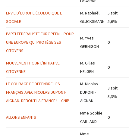
LAGARDE
ENVIE D’EUROPE ÉCOLOGIQUE ET
M. Raphaël
5 soit
SOCIALE
GLUCKSMANN
5,6%
PARTI FÉDÉRALISTE EUROPÉEN – POUR
M. Yves
UNE EUROPE QUI PROTÈGE SES
0
GERNIGON
CITOYENS
MOUVEMENT POUR L’INITIATIVE
M. Gilles
0
CITOYENNE
HELGEN
LE COURAGE DE DÉFENDRE LES
M. Nicolas
3 soit
FRANÇAIS AVEC NICOLAS DUPONT-
DUPONT-
3,3%
AIGNAN. DEBOUT LA FRANCE ! – CNIP
AIGNAN
Mme Sophie
ALLONS ENFANTS
0
CAILLAUD
Mme