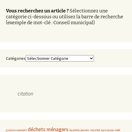
v
Vous recherchez un article ?
Sélectionnez une
e
catégorie ci-dessous ou utilisez la barre de recherche
s
(exemple de mot-clé : Conseil municipal)
Catégories
citation
déchets ménagers
assainissement
Gazette
jeunes
marché
naissance
noël