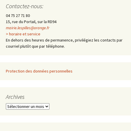
des
Contactez-nous:
04 75 27 71 80
articles
15, rue du Portail, sur la RD94
mairie.lespilles@orange.fr
> horaire et service
En dehors des heures de permanence, privilégiez les contacts par
courriel plutôt que par téléphone.
Protection des données personnelles
Archives
A
r
c
h
i