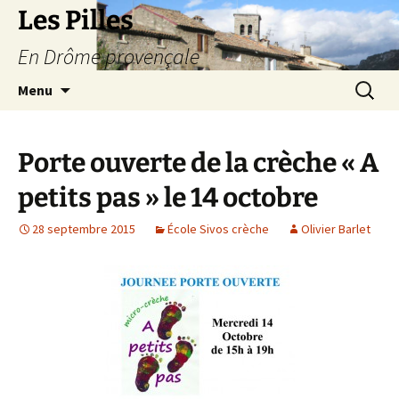
Les Pilles
En Drôme provençale
Aller
Recherc
Menu
au
contenu
Porte ouverte de la crèche « A
petits pas » le 14 octobre
28 septembre 2015
École Sivos crèche
Olivier Barlet