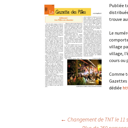
Publiée to
distribuée
A
trouve aus
P
Le numéro
comporte 
village pa
village, l
cours ou p
Comme tou
Gazettes 
dédiée
ht
←
Changement de TNT le 11 
Plus de 250 personn