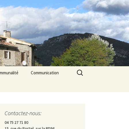
Rechercher :
ommunalité
Communication
les
cerie La Triade
La Gazette des Pilles
Contrôle sanitaire de
l’eau
Contactez-nous:
Les Pilles dans la presse
04 75 27 71 80
15, rue du Portail, sur la RD94
Les Pilles Infos