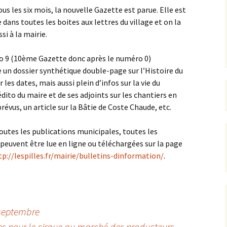
us les six mois, la nouvelle Gazette est parue. Elle est
 dans toutes les boites aux lettres du village et on la
rrêtés
si à la mairie.
révention
 9 (10ème Gazette donc après le numéro 0)
un dossier synthétique double-page sur l’Histoire du
r les dates, mais aussi plein d’infos sur la vie du
’édito du maire et de ses adjoints sur les chantiers en
révus, un article sur la Bâtie de Coste Chaude, etc.
tes les publications municipales, toutes les
peuvent être lue en ligne ou téléchargées sur la page
tp://lespilles.fr/mairie/bulletins-dinformation/
.
septembre
es pour le cirque au marché des producteurs
→