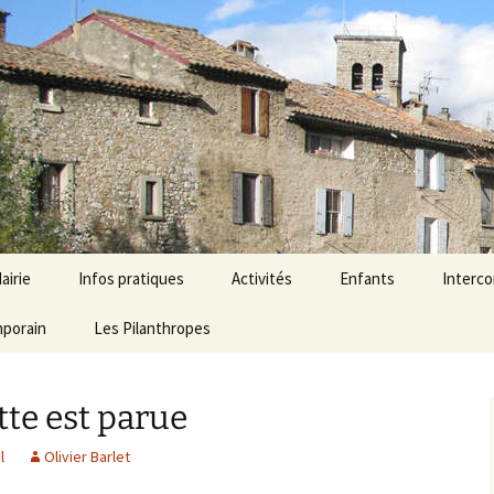
airie
Infos pratiques
Activités
Enfants
Interc
mporain
onseil municipal
Agenda
Les Pilanthropes
Économie
École Aubres – Les Pil
Ressour
ervices mairie
Horaires et services
Associations
Micro-crèche
tte est parue
émarches
Liens Utiles
Tourisme
dministratives
l
Olivier Barlet
Numéros d’urgence
lections