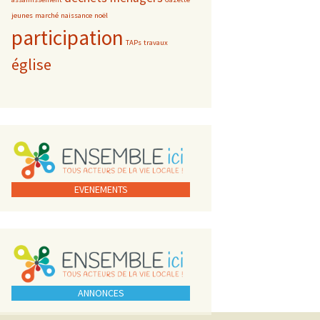
jeunes
marché
naissance
noël
participation
TAPs
travaux
église
EVENEMENTS
ANNONCES