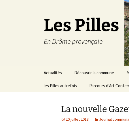
Les Pilles
En Drôme provençale
Aller
Actualités
Découvrir la commune
M
au
contenu
les Pilles autrefois
Le mot du maire
Parcours d’Art Conte
C
Situation géographique
S
La nouvelle Gaze
Plans du village
D
a
20 juillet 2018
Journal communa
Météo
É