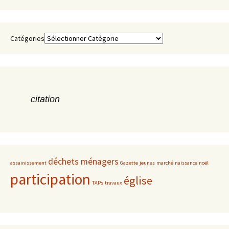
Catégories
citation
déchets ménagers
assainissement
Gazette
jeunes
marché
naissance
noël
participation
église
TAPs
travaux