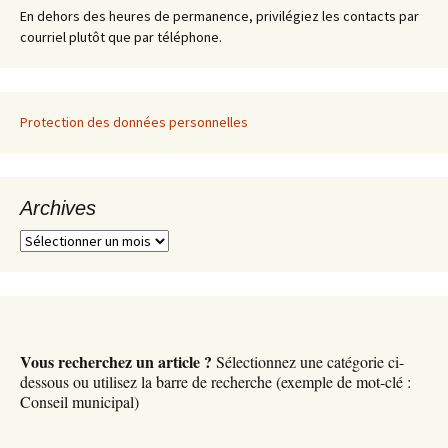
En dehors des heures de permanence, privilégiez les contacts par
courriel plutôt que par téléphone.
Protection des données personnelles
Archives
A
r
c
h
i
v
Vous recherchez un article ?
Sélectionnez une catégorie ci-
e
dessous ou utilisez la barre de recherche (exemple de mot-clé :
s
Conseil municipal)