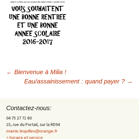
←
Bienvenue à Milia !
Navigation
Eau/assainissement : quand payer ?
→
des
Contactez-nous:
articles
04 75 27 71 80
15, rue du Portail, sur la RD94
mairie.lespilles@orange.fr
> horaire et service