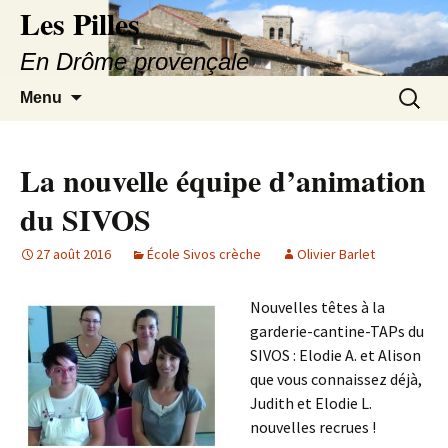
Les Pilles
En Drôme provençale
Aller
Recherc
Menu
au
contenu
La nouvelle équipe d’animation
du SIVOS
27 août 2016
École Sivos crèche
Olivier Barlet
Nouvelles têtes à la
garderie-cantine-TAPs du
SIVOS : Elodie A. et Alison
que vous connaissez déjà,
Judith et Elodie L.
nouvelles recrues !