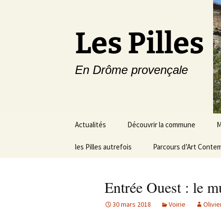
Les Pilles
En Drôme provençale
Aller
Actualités
Découvrir la commune
M
au
contenu
les Pilles autrefois
Le mot du maire
Parcours d’Art Conte
C
Situation géographique
S
Entrée Ouest : le m
Plans du village
D
a
30 mars 2018
Voirie
Olivie
Météo
É