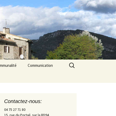
Rechercher :
ommunalité
Communication
les
cerie La Triade
La Gazette des Pilles
Contrôle sanitaire de
l’eau
Contactez-nous:
Les Pilles dans la presse
04 75 27 71 80
15, rue du Portail, sur la RD94
Les Pilles Infos