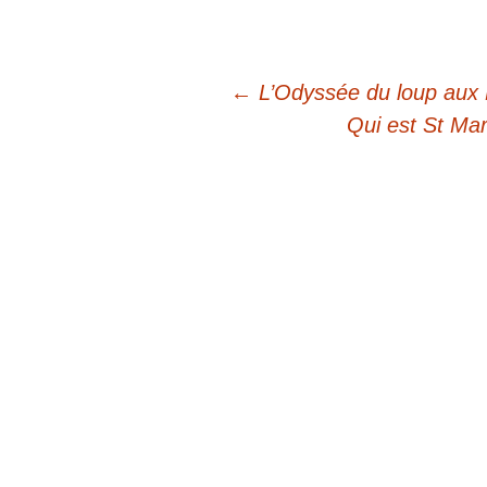
←
L’Odyssée du loup aux P
Qui est St Mar
Navigation
des
articles