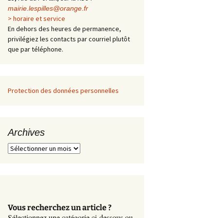
mairie.lespilles@orange.fr
> horaire et service
En dehors des heures de permanence,
privilégiez les contacts par courriel plutôt
que par téléphone.
Protection des données personnelles
Archives
A
r
c
h
i
v
Vous recherchez un article ?
e
Sélectionnez une catégorie ci-dessous ou