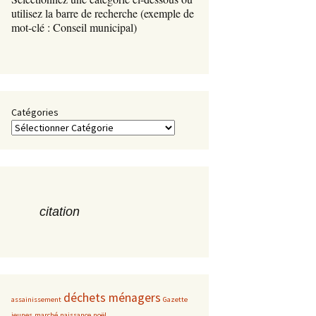
s
utilisez la barre de recherche (exemple de
mot-clé : Conseil municipal)
Catégories
citation
déchets ménagers
assainissement
Gazette
jeunes
marché
naissance
noël