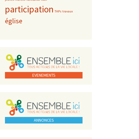
participation
TAPs
travaux
église
EVENEMENTS
ANNONCES