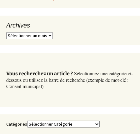
Archives
A
r
c
h
i
v
Sélectionnez une catégorie ci-
Vous recherchez un article ?
e
dessous ou utilisez la barre de recherche (exemple de mot-clé :
s
Conseil municipal)
Catégories