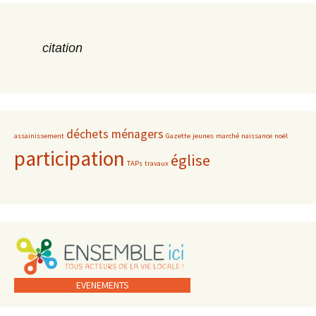
citation
déchets ménagers
assainissement
Gazette
jeunes
marché
naissance
noël
participation
église
TAPs
travaux
EVENEMENTS