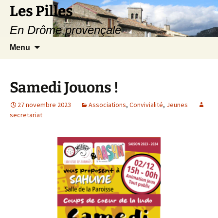
Les Pilles
En Drôme provençale
Aller
Recherc
Menu
au
contenu
Samedi Jouons !
27 novembre 2023
Associations
,
Convivialité
,
Jeunes
secretariat