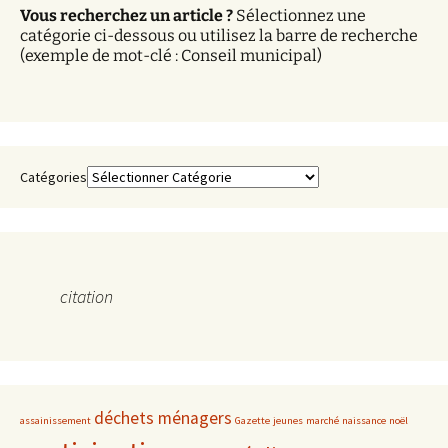
Vous recherchez un article ?
Sélectionnez une
e
catégorie ci-dessous ou utilisez la barre de recherche
s
(exemple de mot-clé : Conseil municipal)
Catégories
citation
déchets ménagers
assainissement
Gazette
jeunes
marché
naissance
noël