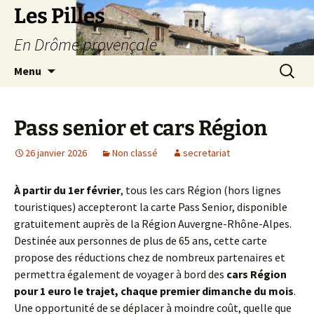
Les Pilles
En Drôme provençale
Aller
Recherc
Menu
au
contenu
Pass senior et cars Région
26 janvier 2026
Non classé
secretariat
À partir du 1er février
, tous les cars Région (hors lignes
touristiques) accepteront la carte Pass Senior, disponible
gratuitement auprès de la Région Auvergne-Rhône-Alpes.
Destinée aux personnes de plus de 65 ans, cette carte
propose des réductions chez de nombreux partenaires et
permettra également de voyager à bord des
cars Région
pour 1 euro le trajet, chaque premier dimanche du mois
.
Une opportunité de se déplacer à moindre coût, quelle que