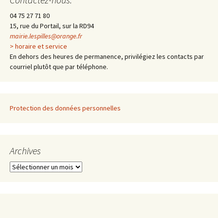
04 75 27 71 80
15, rue du Portail, sur la RD94
mairie.lespilles@orange.fr
> horaire et service
En dehors des heures de permanence, privilégiez les contacts par
courriel plutôt que par téléphone.
Protection des données personnelles
Archives
A
r
c
h
i
v