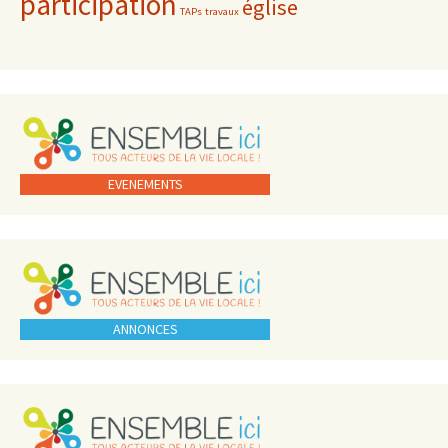
participation
église
TAPs
travaux
EVENEMENTS
ANNONCES