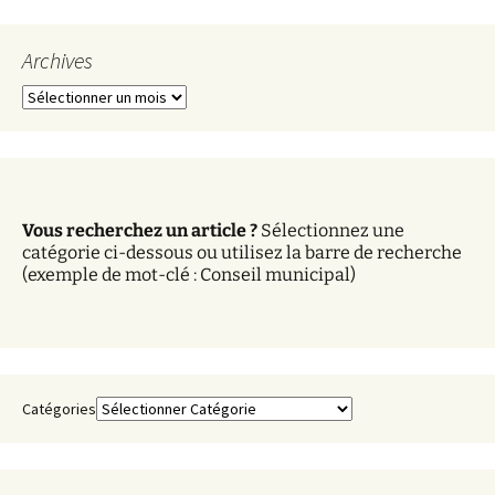
Archives
A
r
c
h
i
v
Vous recherchez un article ?
Sélectionnez une
e
catégorie ci-dessous ou utilisez la barre de recherche
s
(exemple de mot-clé : Conseil municipal)
Catégories