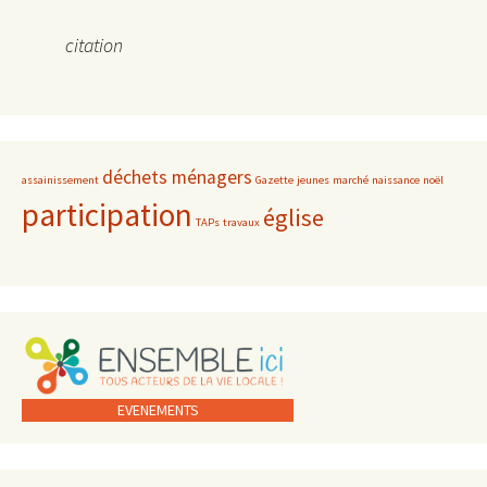
citation
déchets ménagers
assainissement
Gazette
jeunes
marché
naissance
noël
participation
église
TAPs
travaux
EVENEMENTS