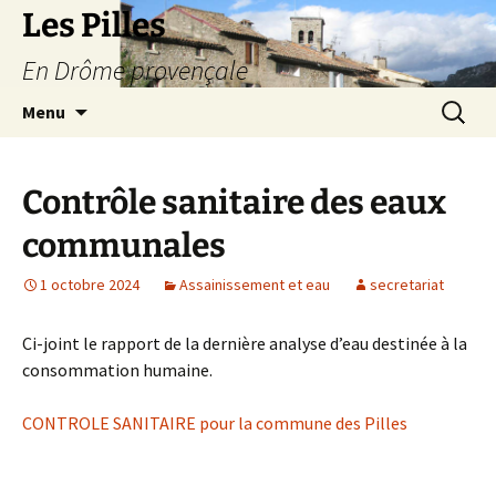
Les Pilles
En Drôme provençale
Aller
Recherc
Menu
au
contenu
Contrôle sanitaire des eaux
communales
1 octobre 2024
Assainissement et eau
secretariat
Ci-joint le rapport de la dernière analyse d’eau destinée à la
consommation humaine.
CONTROLE SANITAIRE pour la commune des Pilles