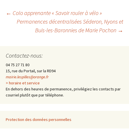
←
Colo apprenante « Savoir rouler à vélo »
Permanences décentralisées Séderon, Nyons et
Navigation
Buis-les-Baronnies de Marie Pochon
→
des
Contactez-nous:
articles
04 75 27 71 80
15, rue du Portail, sur la RD94
mairie.lespilles@orange.fr
> horaire et service
En dehors des heures de permanence, privilégiez les contacts par
courriel plutôt que par téléphone.
Protection des données personnelles