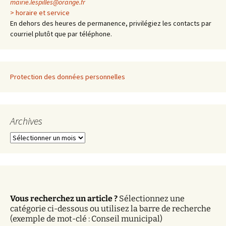
mairie.lespilles@orange.fr
> horaire et service
En dehors des heures de permanence, privilégiez les contacts par
courriel plutôt que par téléphone.
Protection des données personnelles
Archives
A
r
c
h
i
v
Vous recherchez un article ?
Sélectionnez une
e
catégorie ci-dessous ou utilisez la barre de recherche
s
(exemple de mot-clé : Conseil municipal)