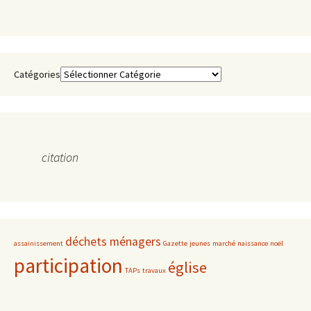
Catégories
citation
déchets ménagers
assainissement
Gazette
jeunes
marché
naissance
noël
participation
église
TAPs
travaux