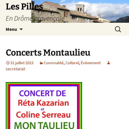
Les Pilles
En Drôme provençale
Aller
Recherc
Menu
au
contenu
Concerts Montaulieu
31 juillet 2023
Convivialité
,
Culturel
,
Évènement
secretariat