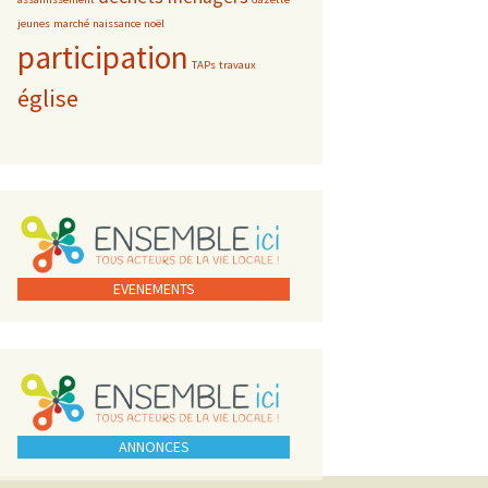
jeunes
marché
naissance
noël
participation
TAPs
travaux
église
EVENEMENTS
ANNONCES