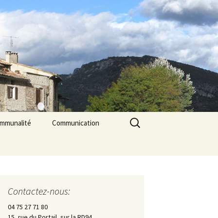
Rechercher :
ommunalité
Communication
les
cerie La Triade
La Gazette des Pilles
Contrôle sanitaire de
l’eau
Contactez-nous:
Les Pilles dans la presse
04 75 27 71 80
15, rue du Portail, sur la RD94
Les Pilles Infos