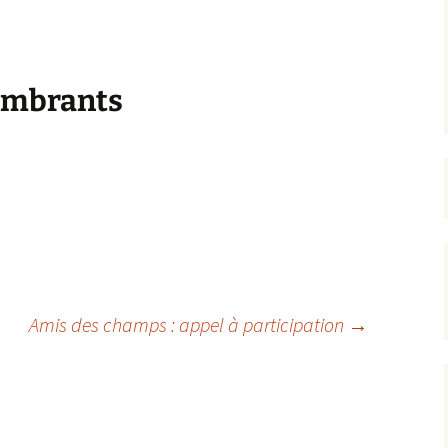
rrêtés
révention
combrants
Amis des champs : appel à participation
→