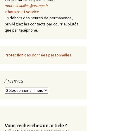
mairie.lespilles@orange.fr
> horaire et service
En dehors des heures de permanence,
privilégiez les contacts par courriel plutôt
que par téléphone.
Protection des données personnelles
Archives
A
r
c
h
i
v
Vous recherchez un article ?
e