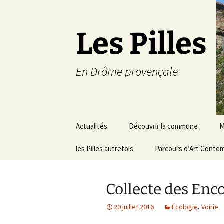
Les Pilles
En Drôme provençale
Aller
Actualités
Découvrir la commune
M
au
contenu
les Pilles autrefois
Le mot du maire
Parcours d’Art Conte
C
Situation géographique
S
Collecte des En
Plans du village
D
a
20 juillet 2016
Écologie
,
Voirie
Météo
É