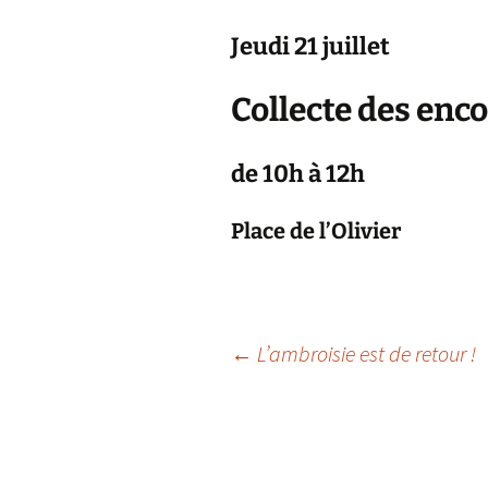
Jeudi 21 juillet
A
P
Collecte des en
de 10h à 12h
Place de l’Olivier
←
L’ambroisie est de retour !
Navigation
des