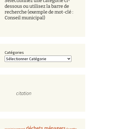
Sélectionnez une catégorie ci-
s
dessous ou utilisez la barre de
recherche (exemple de mot-clé :
Conseil municipal)
Catégories
citation
déchets ménagers
assainissement
Gazette