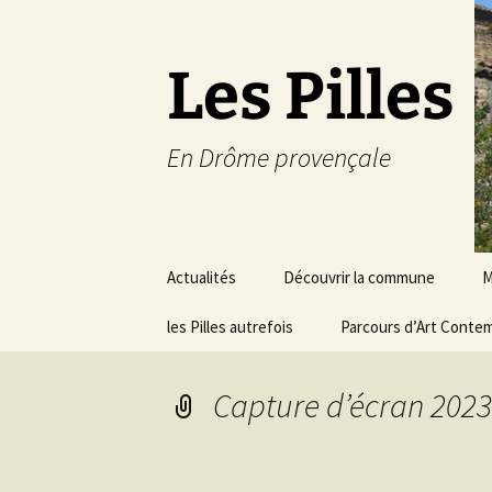
Les Pilles
En Drôme provençale
Aller
Actualités
Découvrir la commune
M
au
contenu
les Pilles autrefois
Le mot du maire
Parcours d’Art Conte
C
Situation géographique
S
Capture d’écran 2023
Plans du village
D
a
Météo
É