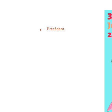
A
P
←
Précédent