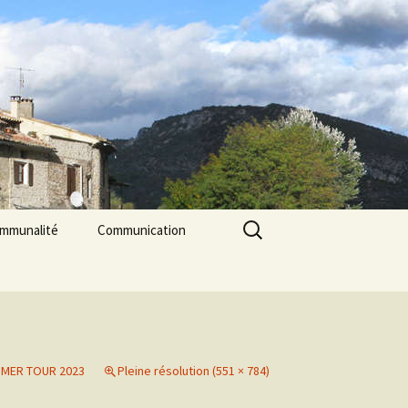
Rechercher :
ommunalité
Communication
les
cerie La Triade
La Gazette des Pilles
Contrôle sanitaire de
l’eau
Les Pilles dans la presse
MER TOUR 2023
Pleine résolution (551 × 784)
Les Pilles Infos