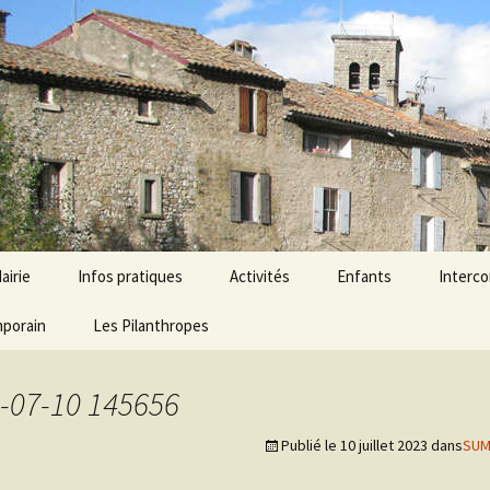
airie
Infos pratiques
Activités
Enfants
Interc
mporain
onseil municipal
Agenda
Les Pilanthropes
Économie
École Aubres – Les Pil
Ressour
ervices mairie
Horaires et services
Associations
Micro-crèche
-07-10 145656
émarches
Liens Utiles
Tourisme
dministratives
Publié le
10 juillet 2023
dans
SUM
Numéros d’urgence
lections