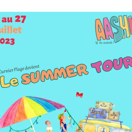
rrêtés
révention