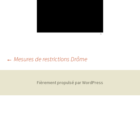
←
Mesures de restrictions Drôme
Navigation
Fièrement propulsé par WordPress
des
articles