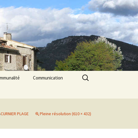
Rechercher :
ommunalité
Communication
les
cerie La Triade
La Gazette des Pilles
Contrôle sanitaire de
l’eau
s
CURNIER PLAGE
Pleine résolution (610 × 432)
Les Pilles dans la presse
Les Pilles Infos