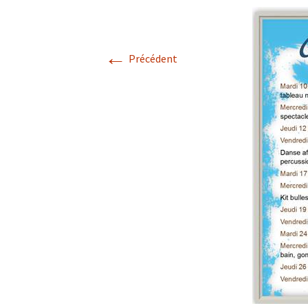
A
←
Précédent
P