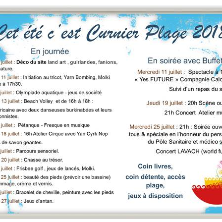
rrêtés
révention