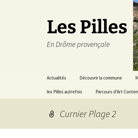
Les Pilles
En Drôme provençale
Aller
Actualités
Découvrir la commune
M
au
contenu
les Pilles autrefois
Le mot du maire
Parcours d’Art Conte
C
Situation géographique
S
Curnier Plage 2
Plans du village
D
a
Météo
É