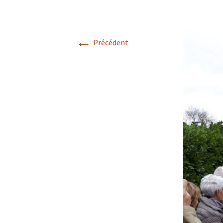
A
←
Précédent
P