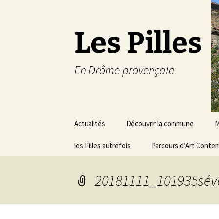
Les Pilles
En Drôme provençale
Aller
Actualités
Découvrir la commune
M
au
contenu
les Pilles autrefois
Le mot du maire
Parcours d’Art Conte
C
Situation géographique
S
20181111_101935séve
Plans du village
D
a
Météo
É