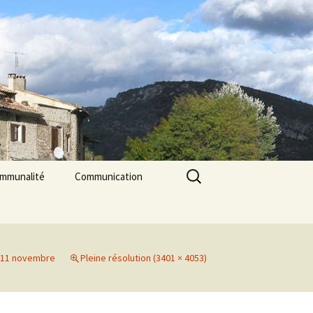
Rechercher :
ommunalité
Communication
les
cerie La Triade
La Gazette des Pilles
Contrôle sanitaire de
l’eau
 11 novembre
Pleine résolution (3401 × 4053)
Les Pilles dans la presse
Les Pilles Infos