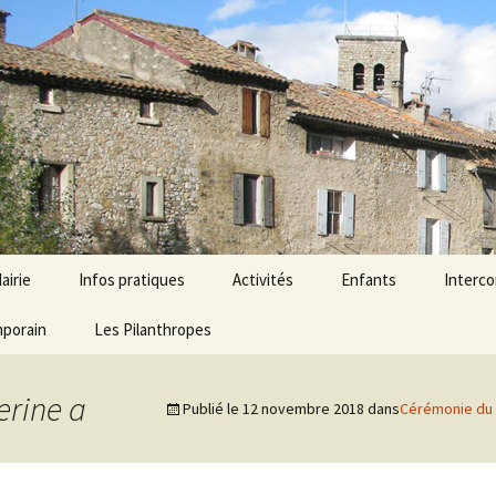
airie
Infos pratiques
Activités
Enfants
Interc
mporain
onseil municipal
Agenda
Les Pilanthropes
Économie
École Aubres – Les Pil
Ressour
ervices mairie
Horaires et services
Associations
Micro-crèche
rine a
Publié le
12 novembre 2018
dans
Cérémonie du
émarches
Liens Utiles
Tourisme
dministratives
Numéros d’urgence
lections