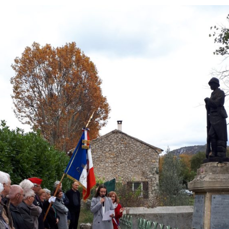
rrêtés
révention