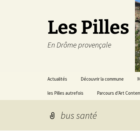
Les Pilles
En Drôme provençale
Aller
Actualités
Découvrir la commune
M
au
contenu
les Pilles autrefois
Le mot du maire
Parcours d’Art Conte
C
Situation géographique
S
bus santé
Plans du village
D
a
Météo
É