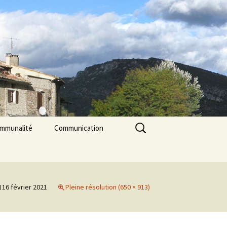
Rechercher :
ommunalité
Communication
les
cerie La Triade
La Gazette des Pilles
Contrôle sanitaire de
l’eau
16 février 2021
Pleine résolution (650 × 913)
Les Pilles dans la presse
Les Pilles Infos