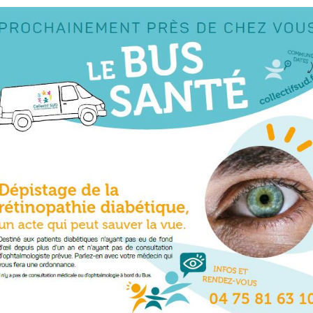
rrêtés
révention