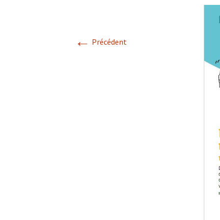
A
←
Précédent
P