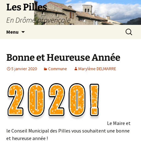
Les Pilles
En Drôme provençale
Aller
Recherc
Menu
au
contenu
Bonne et Heureuse Année
5 janvier 2020
Commune
Marylène DELMARRE
Le Maire et
le Conseil Municipal des Pilles vous souhaitent une bonne
et heureuse année !