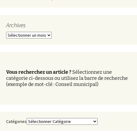
Archives
A
r
c
h
i
v
Vous recherchez un article ?
Sélectionnez une
e
catégorie ci-dessous ou utilisez la barre de recherche
s
(exemple de mot-clé : Conseil municipal)
Catégories