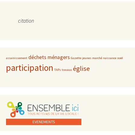
citation
déchets ménagers
assainissement
Gazette
jeunes
marché
naissance
noël
participation
église
TAPs
travaux
EVENEMENTS