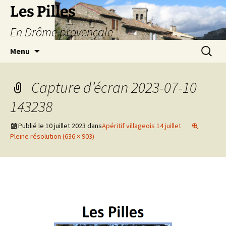
Les Pilles
En Drôme provençale
Aller
Recherc
Menu
au
contenu
Capture d’écran 2023-07-10
143238
Publié le
10 juillet 2023
dans
Apéritif villageois 14 juillet
Pleine résolution (636 × 903)