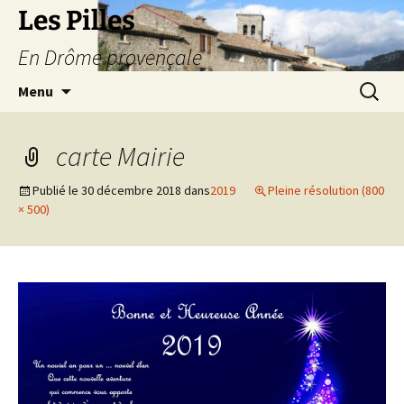
Les Pilles
En Drôme provençale
Aller
Recherc
Menu
au
contenu
carte Mairie
Publié le
30 décembre 2018
dans
2019
Pleine résolution (800
× 500)