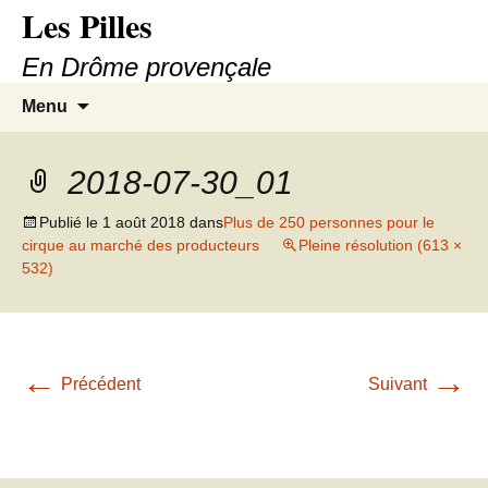
Les Pilles
En Drôme provençale
Aller
Recherc
Menu
au
contenu
2018-07-30_01
Publié le
1 août 2018
dans
Plus de 250 personnes pour le
cirque au marché des producteurs
Pleine résolution (613 ×
532)
←
→
Précédent
Suivant