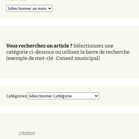
A
r
c
h
i
v
Vous recherchez un article ?
Sélectionnez une
e
catégorie ci-dessous ou utilisez la barre de recherche
s
(exemple de mot-clé : Conseil municipal)
Catégories
citation