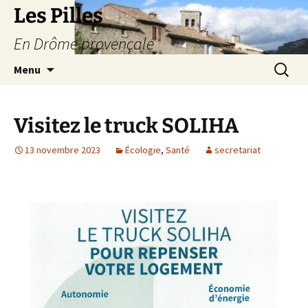
Les Pilles
En Drôme provençale
Aller
Recherc
Menu
au
contenu
Visitez le truck SOLIHA
13 novembre 2023
Écologie
,
Santé
secretariat