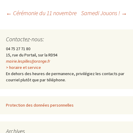
←
Cérémonie du 11 novembre
Samedi Jouons !
→
Navigation
Contactez-nous:
des
04 75 27 71 80
15, rue du Portail, sur la RD94
articles
mairie.lespilles@orange.fr
> horaire et service
En dehors des heures de permanence, privilégiez les contacts par
courriel plutôt que par téléphone.
Protection des données personnelles
Archives