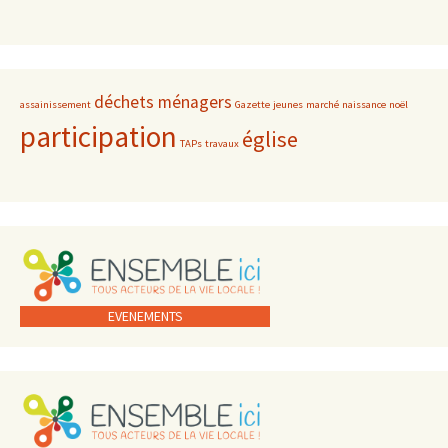
déchets ménagers
assainissement
Gazette
jeunes
marché
naissance
noël
participation
église
TAPs
travaux
EVENEMENTS