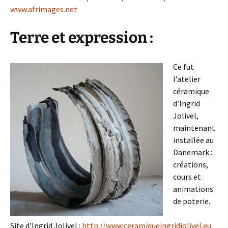
www.afrimages.net
Terre et expression :
Ce fut
l’atelier
céramique
d’Ingrid
Jolivel,
maintenant
installée au
Danemark :
créations,
cours et
animations
de poterie.
Site d’Ingrid Jolivel :
http://www.ceramiqueingridjolivel.eu