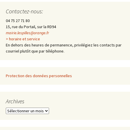
Contactez-nous:
04 75 27 71 80
15, rue du Portail, sur la RD94
mairie.lespilles@orange.fr
> horaire et service
En dehors des heures de permanence, privilégiez les contacts par
courriel plutôt que par téléphone.
Protection des données personnelles
Archives
A
r
c
h