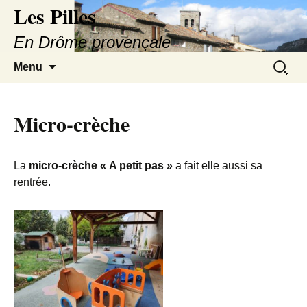
Les Pilles
En Drôme provençale
Aller
Recherc
Menu
au
contenu
Micro-crèche
La
micro-crèche « A petit pas »
a fait elle aussi sa
rentrée.