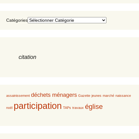
Catégories
citation
déchets ménagers
assainissement
Gazette
jeunes
marché
naissance
participation
église
noël
TAPs
travaux