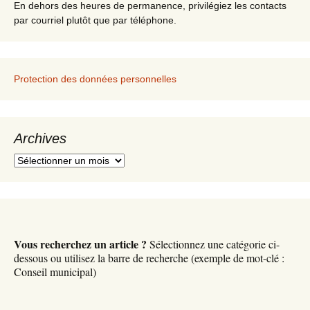
En dehors des heures de permanence, privilégiez les contacts
par courriel plutôt que par téléphone.
Protection des données personnelles
Archives
A
r
c
h
i
v
Vous recherchez un article ?
Sélectionnez une catégorie ci-
e
dessous ou utilisez la barre de recherche (exemple de mot-clé :
s
Conseil municipal)