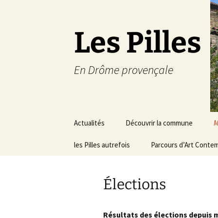
Les Pilles
En Drôme provençale
Aller
Actualités
Découvrir la commune
M
au
contenu
les Pilles autrefois
Le mot du maire
Parcours d’Art Conte
C
Situation géographique
S
Élections
Plans du village
D
a
Météo
Résultats des élections depuis ma
É