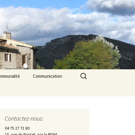
Rechercher :
ommunalité
Communication
les
rcerie La Triade
La Gazette des Pilles
Contrôle sanitaire de
l’eau
Contactez-nous:
Les Pilles dans la presse
04 75 27 71 80
15, rue du Portail, sur la RD94
Les Pilles Infos