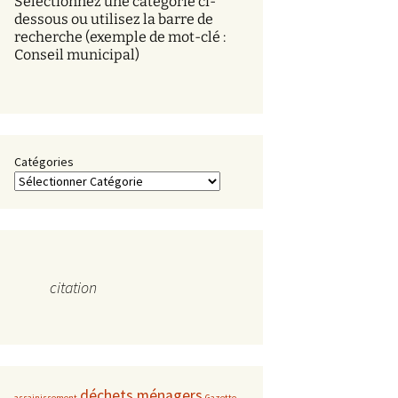
Sélectionnez une catégorie ci-
s
dessous ou utilisez la barre de
recherche (exemple de mot-clé :
Conseil municipal)
Catégories
citation
déchets ménagers
assainissement
Gazette