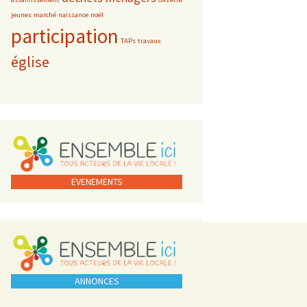
jeunes
marché
naissance
noël
participation
TAPs
travaux
église
EVENEMENTS
ANNONCES