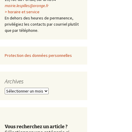
mairie.lespilles@orange.fr
> horaire et service
En dehors des heures de permanence,
privilégiez les contacts par courriel plutôt
que par téléphone.
Protection des données personnelles
Archives
A
r
c
h
i
v
Vous recherchez un article ?
e