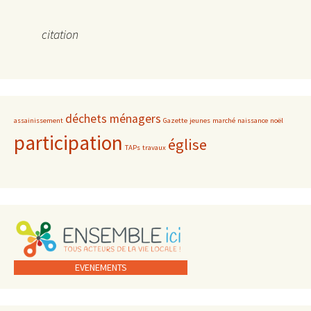
citation
déchets ménagers
assainissement
Gazette
jeunes
marché
naissance
noël
participation
église
TAPs
travaux
EVENEMENTS