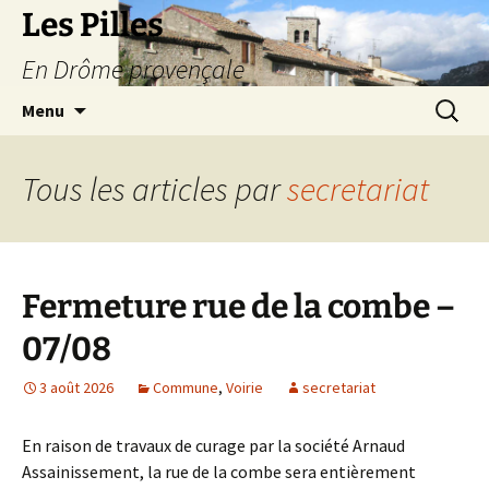
Les Pilles
En Drôme provençale
Aller
Recherc
Menu
au
contenu
Tous les articles par
secretariat
Fermeture rue de la combe –
07/08
3 août 2026
Commune
,
Voirie
secretariat
En raison de travaux de curage par la société Arnaud
Assainissement, la rue de la combe sera entièrement