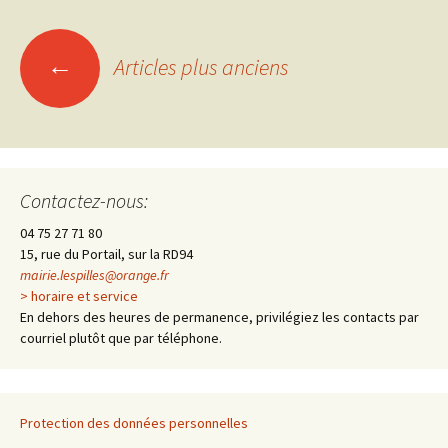
←
Articles plus anciens
Navigation
des
articles
Contactez-nous:
04 75 27 71 80
15, rue du Portail, sur la RD94
mairie.lespilles@orange.fr
> horaire et service
En dehors des heures de permanence, privilégiez les contacts par
courriel plutôt que par téléphone.
Protection des données personnelles