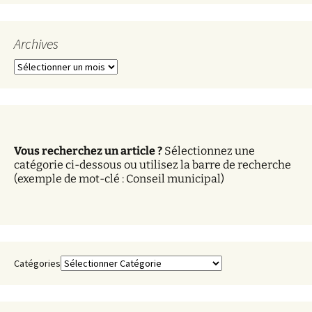
Archives
A
r
c
h
i
v
Vous recherchez un article ?
Sélectionnez une
e
catégorie ci-dessous ou utilisez la barre de recherche
s
(exemple de mot-clé : Conseil municipal)
Catégories