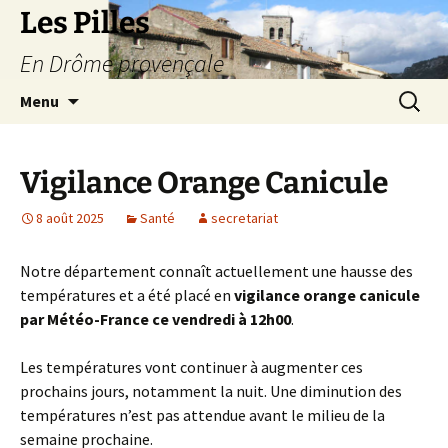
Les Pilles
En Drôme provençale
Aller
Recherc
Menu
au
contenu
Vigilance Orange Canicule
8 août 2025
Santé
secretariat
Notre département connaît actuellement une hausse des
températures et a été placé en
vigilance orange canicule
par Météo-France ce vendredi à 12h00
.
Les températures vont continuer à augmenter ces
prochains jours, notamment la nuit. Une diminution des
températures n’est pas attendue avant le milieu de la
semaine prochaine.