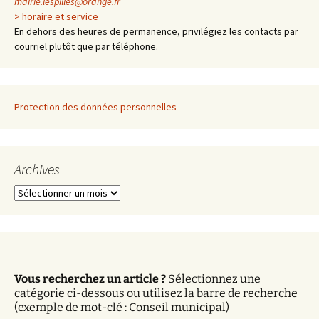
mairie.lespilles@orange.fr
> horaire et service
En dehors des heures de permanence, privilégiez les contacts par
courriel plutôt que par téléphone.
Protection des données personnelles
Archives
A
r
c
h
i
v
Vous recherchez un article ?
Sélectionnez une
e
catégorie ci-dessous ou utilisez la barre de recherche
s
(exemple de mot-clé : Conseil municipal)