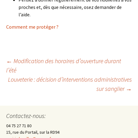
proches et, dès que nécessaire, osez demander de
l’aide.
Comment me protéger ?
←
Modification des horaires d’ouverture durant
l’été
Navigation
Louveterie : décision d’interventions administratives
sur sanglier
→
des
articles
Contactez-nous:
04 75 27 71 80
15, rue du Portail, sur la RD94