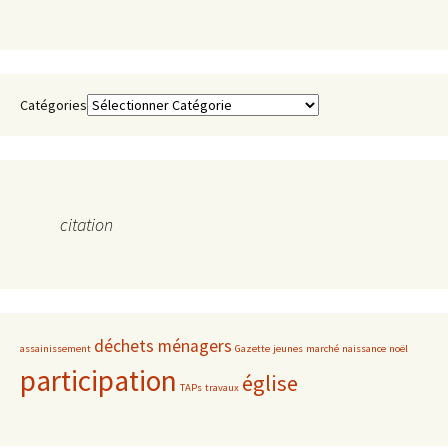
Catégories
citation
déchets ménagers
assainissement
Gazette
jeunes
marché
naissance
noël
participation
église
TAPs
travaux