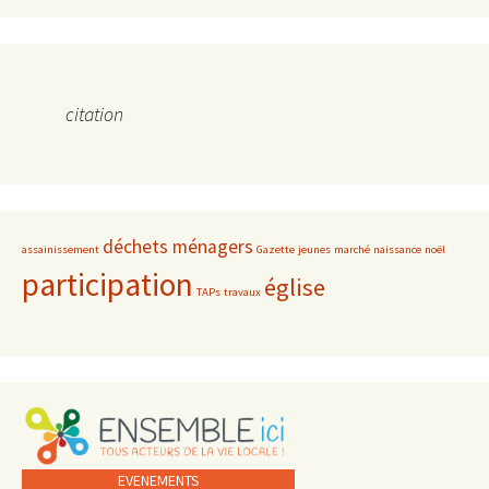
citation
déchets ménagers
assainissement
Gazette
jeunes
marché
naissance
noël
participation
église
TAPs
travaux
EVENEMENTS