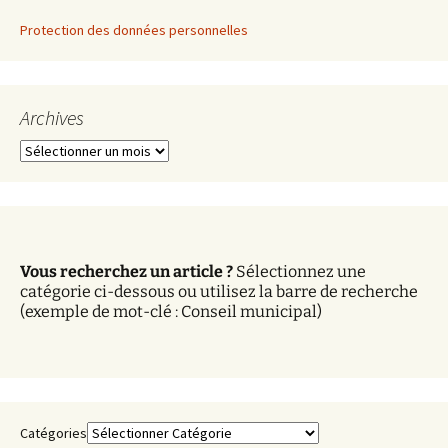
Protection des données personnelles
Archives
A
r
c
h
i
v
Vous recherchez un article ?
Sélectionnez une
e
catégorie ci-dessous ou utilisez la barre de recherche
s
(exemple de mot-clé : Conseil municipal)
Catégories