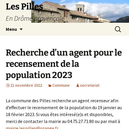
Les Pilles
En Drôme provençale
Aller
Recherc
Menu
au
contenu
Recherche d’un agent pour le
recensement de la
population 2023
21 novembre 2022
Commune
secretariat
La commune des Pilles recherche un agent recenseur afin
d’effectuer le recensement de la population du 19 janvier au
18 février 2023. Si vous êtes intéresé(e)s et disponibles,
merci de contacter la mairie au 04.75.27.71.80 ou par mail à
mairie.lespilles@orange.fr