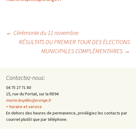
←
Cérémonie du 11 novembre
RÉSULTATS DU PREMIER TOUR DES ÉLECTIONS
Navigation
MUNICIPALES COMPLÉMENTAIRES
→
des
Contactez-nous:
articles
04 75 27 71 80
15, rue du Portail, sur la RD94
mairie.lespilles@orange.fr
> horaire et service
En dehors des heures de permanence, privilégiez les contacts par
courriel plutôt que par téléphone.