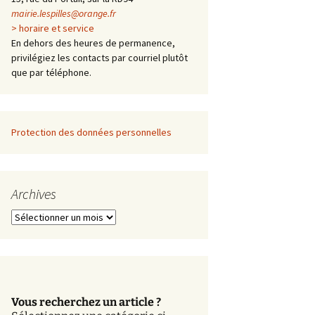
mairie.lespilles@orange.fr
> horaire et service
En dehors des heures de permanence,
privilégiez les contacts par courriel plutôt
que par téléphone.
Protection des données personnelles
Archives
A
r
c
h
i
v
Vous recherchez un article ?
e