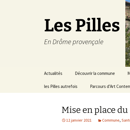
Les Pilles
En Drôme provençale
Aller
Actualités
Découvrir la commune
M
au
contenu
les Pilles autrefois
Le mot du maire
Parcours d’Art Conte
C
Situation géographique
S
Mise en place du 
Plans du village
D
a
12 janvier 2021
Commune
,
Sant
Météo
É