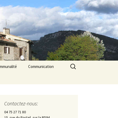
Rechercher :
ommunalité
Communication
les
cerie La Triade
La Gazette des Pilles
Contrôle sanitaire de
l’eau
Contactez-nous:
Les Pilles dans la presse
04 75 27 71 80
15, rue du Portail, sur la RD94
Les Pilles Infos