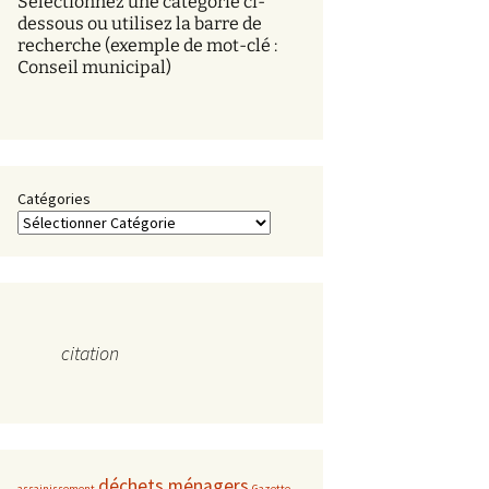
Sélectionnez une catégorie ci-
s
dessous ou utilisez la barre de
recherche (exemple de mot-clé :
Conseil municipal)
Catégories
citation
déchets ménagers
assainissement
Gazette