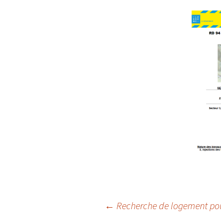
A
P
←
Recherche de logement pou