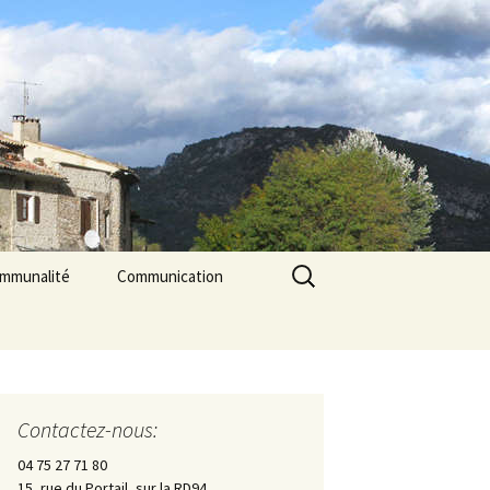
Rechercher :
ommunalité
Communication
les
cerie La Triade
La Gazette des Pilles
Contrôle sanitaire de
l’eau
Contactez-nous:
Les Pilles dans la presse
04 75 27 71 80
15, rue du Portail, sur la RD94
Les Pilles Infos