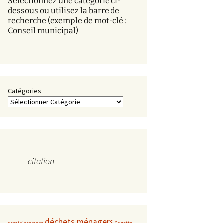
Sélectionnez une catégorie ci-
s
dessous ou utilisez la barre de
recherche (exemple de mot-clé :
Conseil municipal)
Catégories
citation
déchets ménagers
assainissement
Gazette