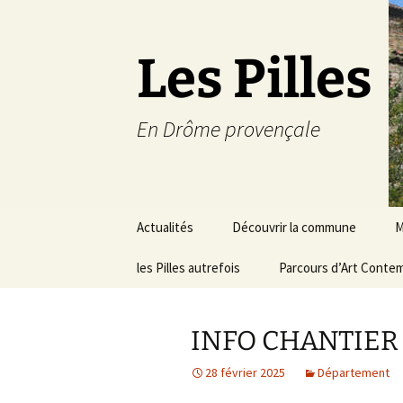
Les Pilles
En Drôme provençale
Aller
Actualités
Découvrir la commune
M
au
contenu
les Pilles autrefois
Le mot du maire
Parcours d’Art Conte
C
Situation géographique
S
INFO CHANTIER
Plans du village
D
a
28 février 2025
Département
Météo
É