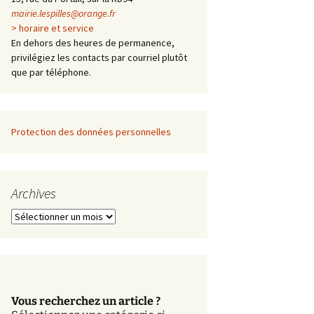
mairie.lespilles@orange.fr
> horaire et service
En dehors des heures de permanence,
privilégiez les contacts par courriel plutôt
que par téléphone.
Protection des données personnelles
Archives
A
r
c
h
i
v
Vous recherchez un article ?
e