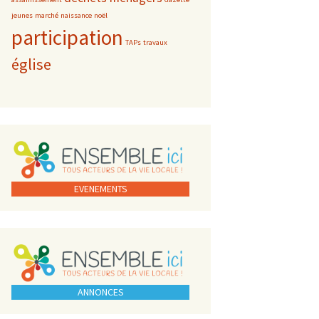
jeunes
marché
naissance
noël
participation
TAPs
travaux
église
EVENEMENTS
ANNONCES