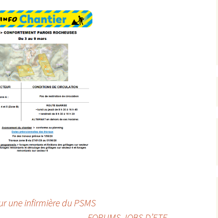
rrêtés
révention
r une infirmière du PSMS
FORUMS JOBS D’ETE
→