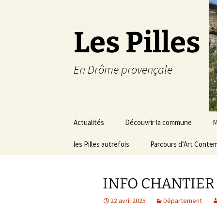
Les Pilles
En Drôme provençale
Aller
Actualités
Découvrir la commune
M
au
contenu
les Pilles autrefois
Le mot du maire
Parcours d’Art Conte
C
Situation géographique
S
INFO CHANTIER RD
Plans du village
D
a
22 avril 2025
Département
Météo
É