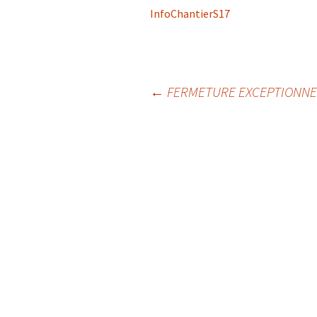
InfoChantierS17
A
P
←
FERMETURE EXCEPTIONNEL
Navigation
des
articles