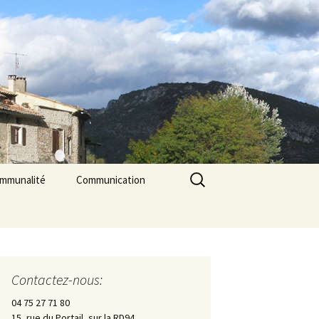
Rechercher :
ommunalité
Communication
les
cerie La Triade
La Gazette des Pilles
Contrôle sanitaire de
l’eau
Contactez-nous:
Les Pilles dans la presse
04 75 27 71 80
15, rue du Portail, sur la RD94
Les Pilles Infos