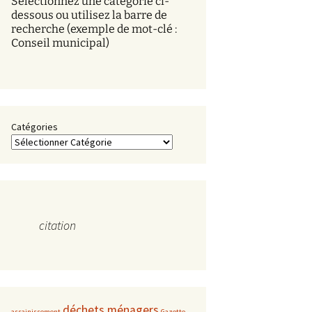
Sélectionnez une catégorie ci-
s
dessous ou utilisez la barre de
recherche (exemple de mot-clé :
Conseil municipal)
Catégories
citation
déchets ménagers
assainissement
Gazette