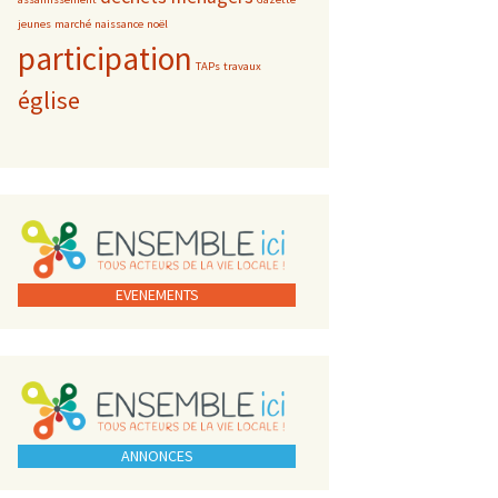
jeunes
marché
naissance
noël
participation
TAPs
travaux
église
EVENEMENTS
ANNONCES