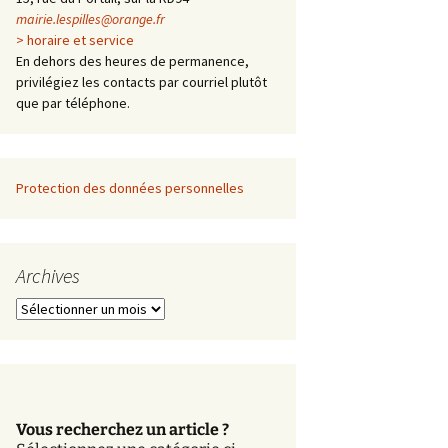
mairie.lespilles@orange.fr
> horaire et service
En dehors des heures de permanence,
privilégiez les contacts par courriel plutôt
que par téléphone.
Protection des données personnelles
Archives
A
r
c
h
i
v
Vous recherchez un article ?
e