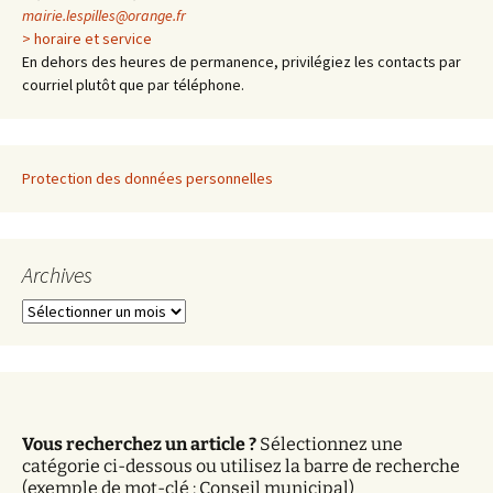
mairie.lespilles@orange.fr
> horaire et service
En dehors des heures de permanence, privilégiez les contacts par
courriel plutôt que par téléphone.
Protection des données personnelles
Archives
A
r
c
h
i
v
Vous recherchez un article ?
Sélectionnez une
e
catégorie ci-dessous ou utilisez la barre de recherche
s
(exemple de mot-clé : Conseil municipal)