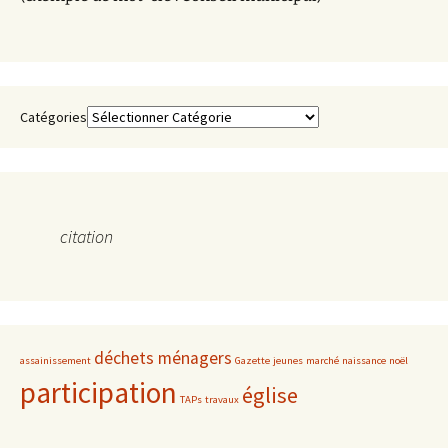
Catégories
citation
déchets ménagers
assainissement
Gazette
jeunes
marché
naissance
noël
participation
église
TAPs
travaux