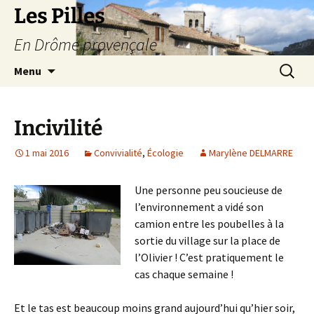
Les Pilles
En Drôme provençale
Aller
Recherc
Menu
au
contenu
Incivilité
1 mai 2016
Convivialité
,
Écologie
Marylène DELMARRE
Une personne peu soucieuse de
l’environnement a vidé son
camion entre les poubelles à la
sortie du village sur la place de
l’Olivier ! C’est pratiquement le
cas chaque semaine !
Et le tas est beaucoup moins grand aujourd’hui qu’hier soir,