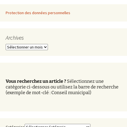
Protection des données personnelles
Archives
A
r
c
h
i
v
Vous recherchez un article ?
Sélectionnez une
e
catégorie ci-dessous ou utilisez la barre de recherche
s
(exemple de mot-clé : Conseil municipal)
Catégories