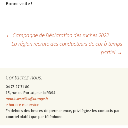
Bonne visite !
←
Campagne de Déclaration des ruches 2022
La région recrute des conducteurs de car à temps
Navigation
partiel
→
des
Contactez-nous:
articles
04 75 27 71 80
15, rue du Portail, sur la RD94
mairie.lespilles@orange.fr
> horaire et service
En dehors des heures de permanence, privilégiez les contacts par
courriel plutôt que par téléphone.