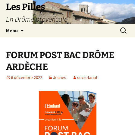
Les Pilles
En Drôme provençale
Aller
Recherc
Menu
au
contenu
FORUM POST BAC DRÔME
ARDÈCHE
6 décembre 2022
Jeunes
secretariat