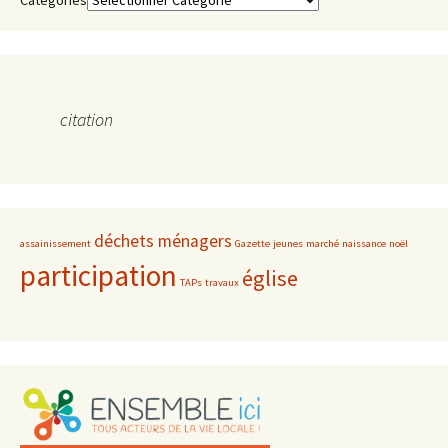
citation
déchets ménagers
assainissement
Gazette
jeunes
marché
naissance
noël
participation
église
TAPs
travaux