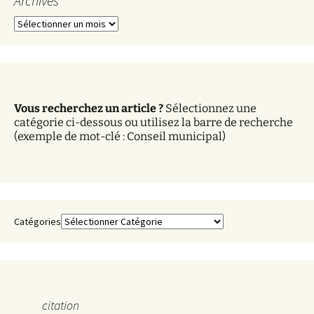
Archives
A
r
c
h
i
v
Vous recherchez un article ?
Sélectionnez une
e
catégorie ci-dessous ou utilisez la barre de recherche
s
(exemple de mot-clé : Conseil municipal)
Catégories
citation