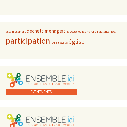
déchets ménagers
assainissement
Gazette
jeunes
marché
naissance
noël
participation
église
TAPs
travaux
EVENEMENTS