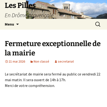
Les Pilles
En Drôme provençale
Aller
Recherc
Menu
au
contenu
Fermeture exceptionnelle de
la mairie
21 mai 2026
Non classé
secretariat
Le secrétariat de mairie sera fermé au public ce vendredi 22
mai matin. Il sera ouvert de 14h à 17h.
Merci de votre compréhension.