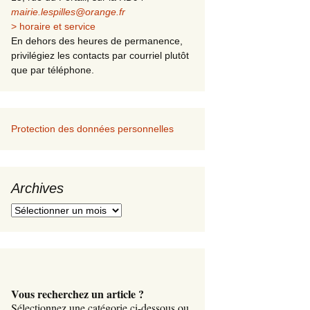
Les Pilles Infos
mairie.lespilles@orange.fr
> horaire et service
En dehors des heures de permanence,
privilégiez les contacts par courriel plutôt
que par téléphone.
Protection des données personnelles
Archives
A
r
c
h
i
v
Vous recherchez un article ?
e
Sélectionnez une catégorie ci-dessous ou