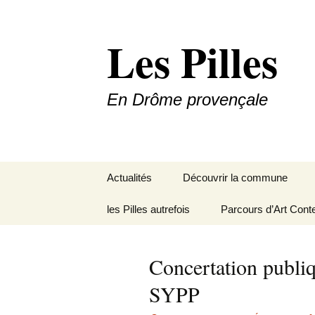
Les Pilles
En Drôme provençale
Aller
Actualités
Découvrir la commune
au
contenu
les Pilles autrefois
Le mot du maire
Parcours d’Art Cont
Situation géographique
Concertation publiq
Plans du village
SYPP
Météo