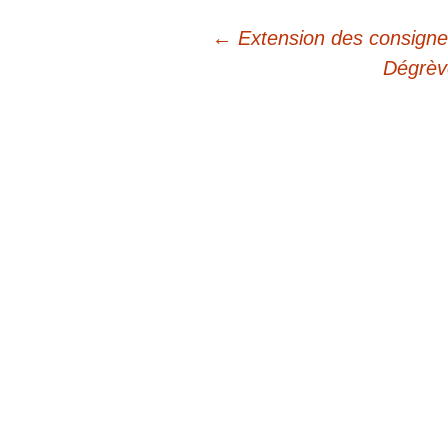
←
Extension des consignes
Navigation
Dégrèv
des
articles