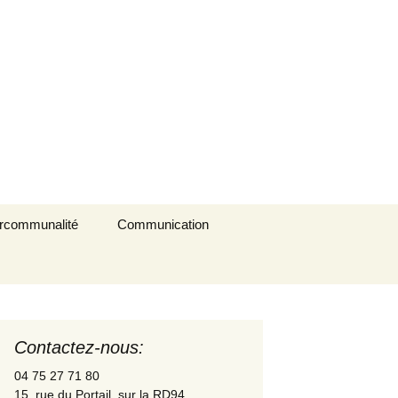
Rechercher :
ercommunalité
Communication
es
sourcerie La Triade
La Gazette des Pilles
Contrôle sanitaire de
l’eau
Contactez-nous:
Les Pilles dans la
presse
04 75 27 71 80
15, rue du Portail, sur la RD94