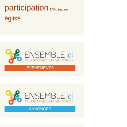
participation
TAPs
travaux
église
EVENEMENTS
ANNONCES