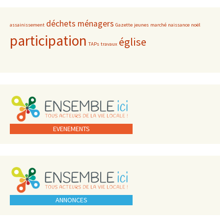
déchets ménagers
assainissement
Gazette
jeunes
marché
naissance
noël
participation
église
TAPs
travaux
EVENEMENTS
ANNONCES