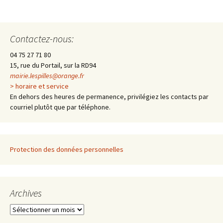
des
Contactez-nous:
articles
04 75 27 71 80
15, rue du Portail, sur la RD94
mairie.lespilles@orange.fr
> horaire et service
En dehors des heures de permanence, privilégiez les contacts par
courriel plutôt que par téléphone.
Protection des données personnelles
Archives
A
r