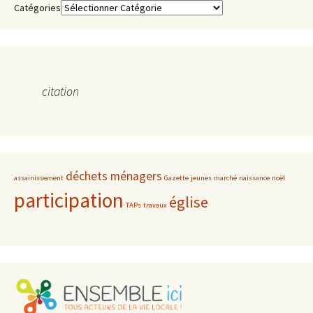
Catégories
citation
déchets ménagers
assainissement
Gazette
jeunes
marché
naissance
noël
participation
église
TAPs
travaux