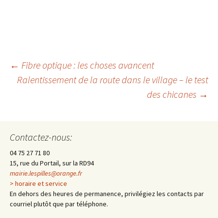
←
Fibre optique : les choses avancent
Ralentissement de la route dans le village – le test
Navigation
des chicanes
→
des
Contactez-nous:
articles
04 75 27 71 80
15, rue du Portail, sur la RD94
mairie.lespilles@orange.fr
> horaire et service
En dehors des heures de permanence, privilégiez les contacts par
courriel plutôt que par téléphone.