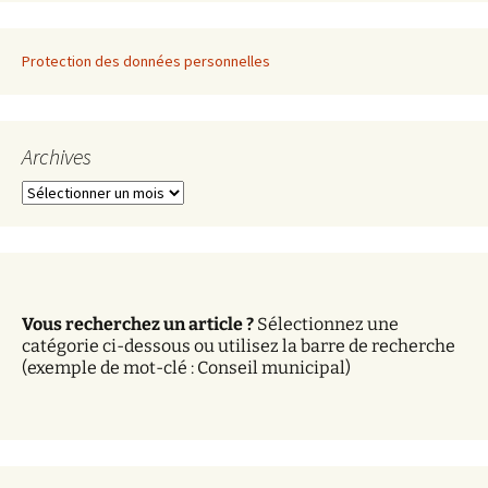
Protection des données personnelles
Archives
A
r
c
h
i
v
Vous recherchez un article ?
Sélectionnez une
e
catégorie ci-dessous ou utilisez la barre de recherche
s
(exemple de mot-clé : Conseil municipal)