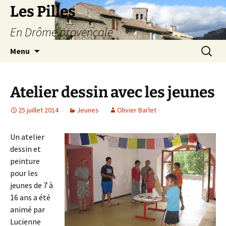
Les Pilles
En Drôme provençale
Aller
Recherc
Menu
au
contenu
Atelier dessin avec les jeunes
25 juillet 2014
Jeunes
Olivier Barlet
Un atelier
dessin et
peinture
pour les
jeunes de 7 à
16 ans a été
animé par
Lucienne