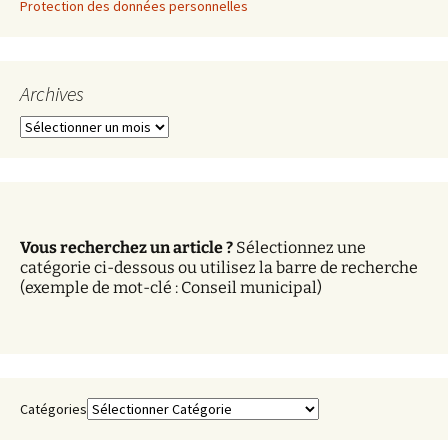
Protection des données personnelles
Archives
A
r
c
h
i
v
Vous recherchez un article ?
Sélectionnez une
e
catégorie ci-dessous ou utilisez la barre de recherche
s
(exemple de mot-clé : Conseil municipal)
Catégories