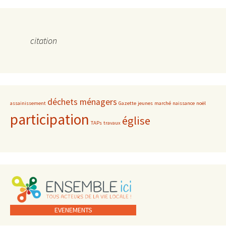
citation
déchets ménagers
assainissement
Gazette
jeunes
marché
naissance
noël
participation
église
TAPs
travaux
EVENEMENTS