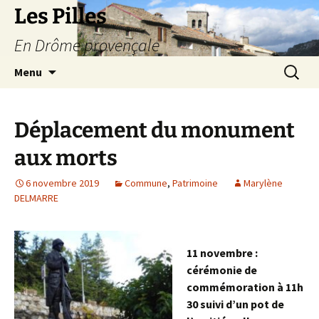
Les Pilles
En Drôme provençale
Aller
Recherc
Menu
au
contenu
Déplacement du monument
aux morts
6 novembre 2019
Commune
,
Patrimoine
Marylène
DELMARRE
11 novembre :
cérémonie de
commémoration à 11h
30 suivi d’un pot de