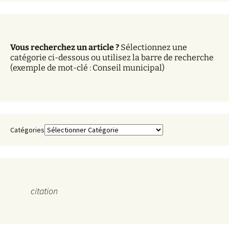
c
h
i
v
Vous recherchez un article ?
Sélectionnez une
e
catégorie ci-dessous ou utilisez la barre de recherche
s
(exemple de mot-clé : Conseil municipal)
Catégories
citation