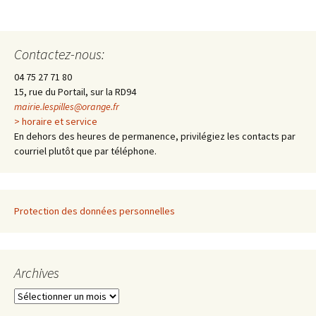
Navigation
des
Contactez-nous:
04 75 27 71 80
articles
15, rue du Portail, sur la RD94
mairie.lespilles@orange.fr
> horaire et service
En dehors des heures de permanence, privilégiez les contacts par
courriel plutôt que par téléphone.
Protection des données personnelles
Archives
A
r