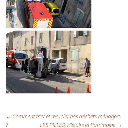
←
Comment trier et recycler nos déchets ménagers
?
LES PILLES, Histoire et Patrimoine
→