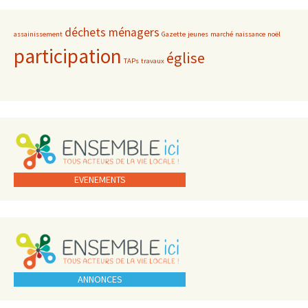
déchets ménagers
assainissement
Gazette
jeunes
marché
naissance
noël
participation
église
TAPs
travaux
EVENEMENTS
ANNONCES