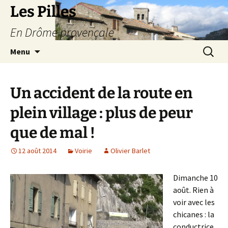
Les Pilles
En Drôme provençale
Aller
Recherc
Menu
au
contenu
Un accident de la route en
plein village : plus de peur
que de mal !
12 août 2014
Voirie
Olivier Barlet
Dimanche 10
août. Rien à
voir avec les
chicanes : la
conductrice