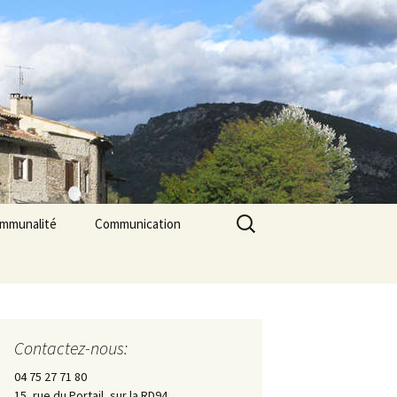
Rechercher :
ommunalité
Communication
les
cerie La Triade
La Gazette des Pilles
Contrôle sanitaire de
l’eau
Contactez-nous:
Les Pilles dans la presse
04 75 27 71 80
15, rue du Portail, sur la RD94
Les Pilles Infos