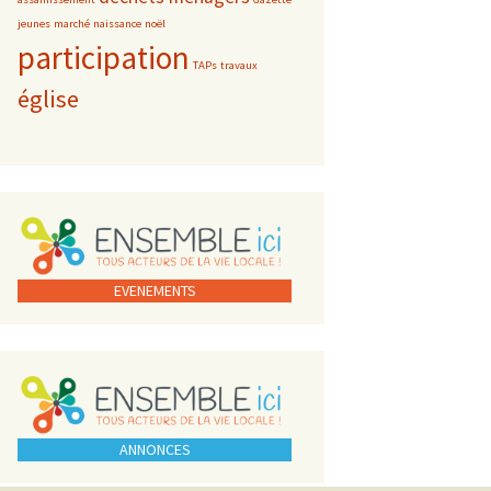
jeunes
marché
naissance
noël
participation
TAPs
travaux
église
EVENEMENTS
ANNONCES