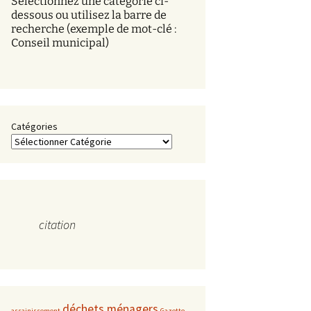
Sélectionnez une catégorie ci-
s
dessous ou utilisez la barre de
recherche (exemple de mot-clé :
Conseil municipal)
Catégories
citation
déchets ménagers
assainissement
Gazette