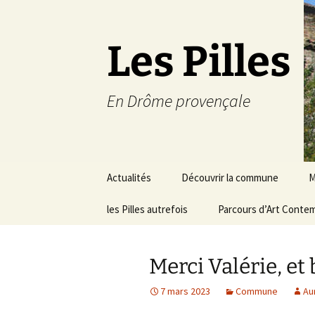
Les Pilles
En Drôme provençale
Aller
Actualités
Découvrir la commune
M
au
contenu
les Pilles autrefois
Le mot du maire
Parcours d’Art Conte
C
Situation géographique
S
Merci Valérie, et 
Plans du village
D
a
7 mars 2023
Commune
Au
Météo
É