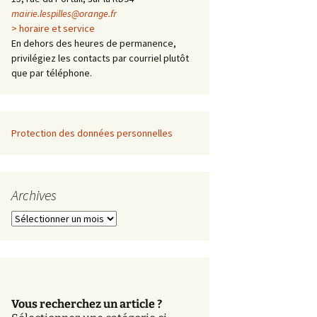
mairie.lespilles@orange.fr
> horaire et service
En dehors des heures de permanence,
privilégiez les contacts par courriel plutôt
que par téléphone.
Protection des données personnelles
Archives
A
r
c
h
i
v
Vous recherchez un article ?
e